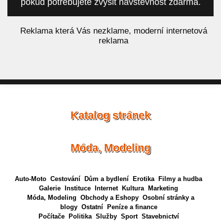
pokud potřebujete zvýšit návštěvnost zdarma.
á
Reklama která Vás nezklame, moderní internetová
reklama
Katalog stránek
Móda, Modeling
Auto-Moto
Cestování
Dům a bydlení
Erotika
Filmy a hudba
Galerie
Instituce
Internet
Kultura
Marketing
Móda, Modeling
Obchody a Eshopy
Osobní stránky a
blogy
Ostatní
Peníze a finance
Počítače
Politika
Služby
Sport
Stavebnictví