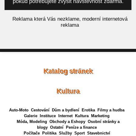
pokud potřebujete zvýšit návštěvnost zdarma.
á
Reklama která Vás nezklame, moderní internetová
reklama
Katalog stránek
Kultura
Auto-Moto
Cestování
Dům a bydlení
Erotika
Filmy a hudba
Galerie
Instituce
Internet
Kultura
Marketing
Móda, Modeling
Obchody a Eshopy
Osobní stránky a
blogy
Ostatní
Peníze a finance
Počítače
Politika
Služby
Sport
Stavebnictví