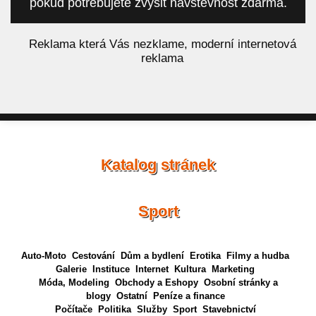
pokud potřebujete zvýšit návštěvnost zdarma.
á
Reklama která Vás nezklame, moderní internetová
reklama
Katalog stránek
Sport
Auto-Moto
Cestování
Dům a bydlení
Erotika
Filmy a hudba
Galerie
Instituce
Internet
Kultura
Marketing
Móda, Modeling
Obchody a Eshopy
Osobní stránky a
blogy
Ostatní
Peníze a finance
Počítače
Politika
Služby
Sport
Stavebnictví