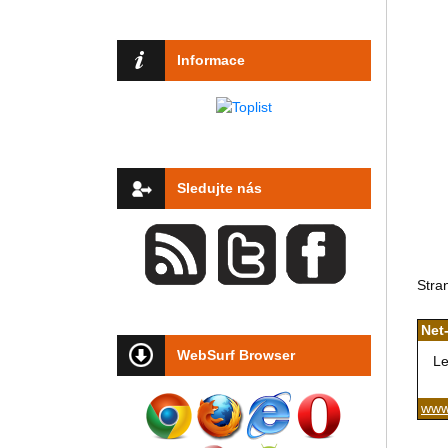
Informace
Sledujte nás
Stra
Net
WebSurf Browser
Le
www