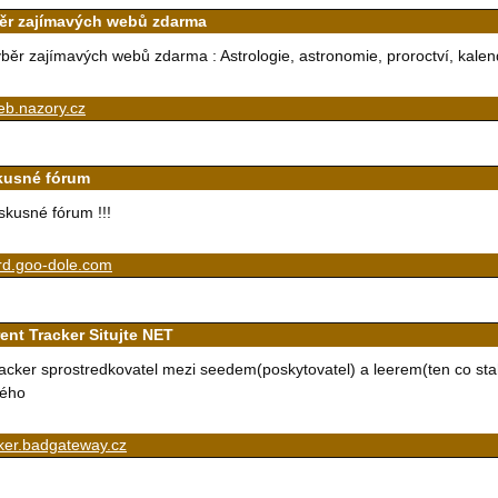
ěr zajímavých webů zdarma
běr zajímavých webů zdarma : Astrologie, astronomie, proroctví, kalend
eb.nazory.cz
kusné fórum
skusné fórum !!!
rd.goo-dole.com
rent Tracker Situjte NET
acker sprostredkovatel mezi seedem(poskytovatel) a leerem(ten co stah
ného
ker.badgateway.cz