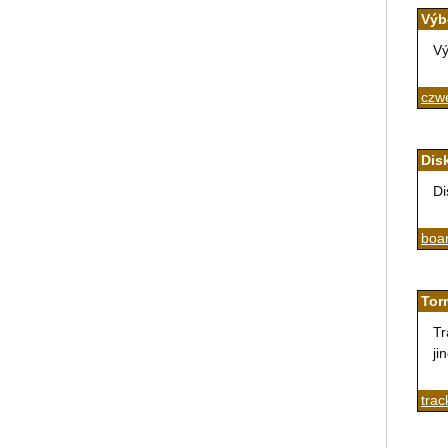
Výb
Vý
czw
Dis
Di
boa
Tor
Tr
ji
trac