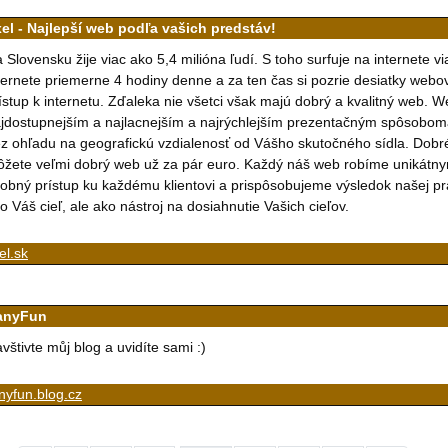
xel - Najlepší web podľa vašich predstáv!
 Slovensku žije viac ako 5,4 milióna ľudí. S toho surfuje na internete v
ternete priemerne 4 hodiny denne a za ten čas si pozrie desiatky webo
ístup k internetu. Zďaleka nie všetci však majú dobrý a kvalitný web.
jdostupnejším a najlacnejším a najrýchlejším prezentačným spôsobom
z ohľadu na geografickú vzdialenosť od Vášho skutočného sídla. Dobré r
žete veľmi dobrý web už za pár euro. Každý náš web robíme unikátn
obný prístup ku každému klientovi a prispôsobujeme výsledok našej
o Váš cieľ, ale ako nástroj na dosiahnutie Vašich cieľov.
el.sk
ianyFun
vštivte můj blog a uvidíte sami :)
anyfun.blog.cz