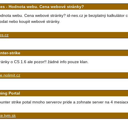
nes - Hodnota webu. Cena webové stránky?
dnota webu. Cena webové stránky? id-nes.cz je bezplatný kalkulátor 
odat nebo koupit webové stránky.
es.cz
nter-strike
ránky o CS 1.6 ale pozor!! žádné info pouze klan.
e.nolimit.cz
ing Portal
unter strike potal mnoho serverov pride a zohnate server na 4 mesiace z
ke.tym.sk