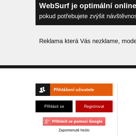
WebSurf je optimální online
pokud potřebujete zvýšit návštěvno
Reklama která Vás nezklame, moder
Přihlášení uživatele
Přihlásit se
Registrovat
Zapomenuté heslo