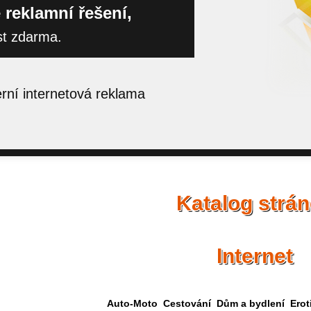
 reklamní řešení,
st zdarma.
ní internetová reklama
Katalog strá
Internet
Auto-Moto
Cestování
Dům a bydlení
Erot