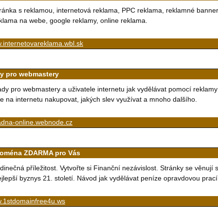
ránka s reklamou, internetová reklama, PPC reklama, reklamné banner
klama na webe, google reklamy, online reklama.
.internetovareklama.wbl.sk
y pro webmastery
dy pro webmastery a uživatele internetu jak vydělávat pomocí reklamy 
e na internetu nakupovat, jakých slev využívat a mnoho dalšího.
adna-online.webnode.cz
Doména ZDARMA pro Vás
dinečná příležitost. Vytvořte si Finanční nezávislost. Stránky se věnují
jlepší byznys 21. století. Návod jak vydělávat peníze opravdovou prací
.1stdomainfree4u.ws