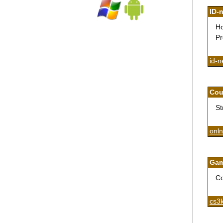
ID-
Ho
Pr
id-n
Cou
St
onln
Gam
Co
cs3