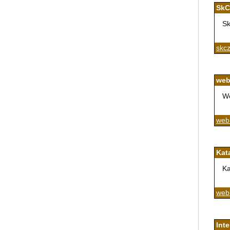
SkC
Sk
skcz
web
We
web
Kat
Ka
web
Int