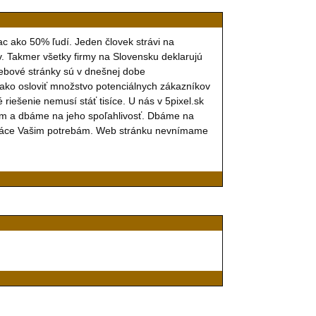
iac ako 50% ľudí. Jeden človek strávi na
v. Takmer všetky firmy na Slovensku deklarujú
 Webové stránky sú v dnešnej dobe
ako osloviť množstvo potenciálnych zákazníkov
iešenie nemusí stáť tisíce. U nás v 5pixel.sk
ym a dbáme na jeho spoľahlivosť. Dbáme na
 práce Vašim potrebám. Web stránku nevnímame