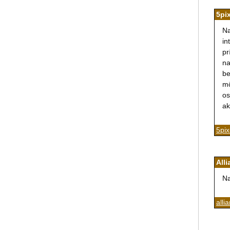
5pi
Na
in
pr
na
be
mô
os
ak
5pix
All
Na
alli