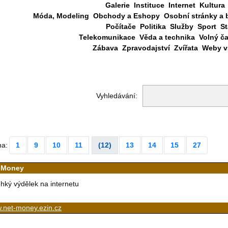
Galerie
Instituce
Internet
Kultura
Móda, Modeling
Obchody a Eshopy
Osobní stránky a 
Počítače
Politika
Služby
Sport
St
Telekomunikace
Věda a technika
Volný č
Zábava
Zpravodajství
Zvířata
Weby vš
Vyhledávání:
na:
1
9
10
11
(12)
13
14
15
27
-Money
hký výdělek na internetu
.net-money.ezin.cz