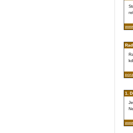
St
re
www
Rad
Ra
kd
por
1. 
Je
Ne
www