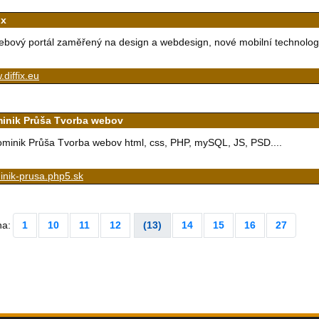
ix
bový portál zaměřený na design a webdesign, nové mobilní technologi
diffix.eu
inik Průša Tvorba webov
minik Průša Tvorba webov html, css, PHP, mySQL, JS, PSD....
inik-prusa.php5.sk
na:
1
10
11
12
(13)
14
15
16
27