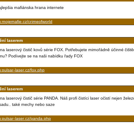
jlepšia mafiánska hrana internete
.mojemafie.cz/crimeofworld
tění laserem
na laserový čistič kovů série FOX. Potřebujete mimořádně účinné čišt
nu? Podívejte se na naši nabídku řady FOX
pulsar-laser.cz/fox.php
tění laserem
na laserový čistič série PANDA. Náš profi čistíci laser očistí nejen želez
sadu.. také mechy nebo saze
.pulsar-laser.cz/panda.php