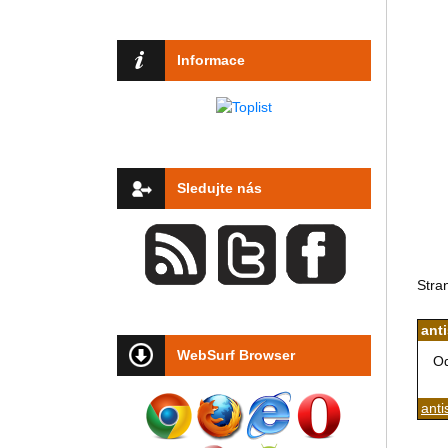
Informace
Sledujte nás
Stra
ant
WebSurf Browser
Od
anti