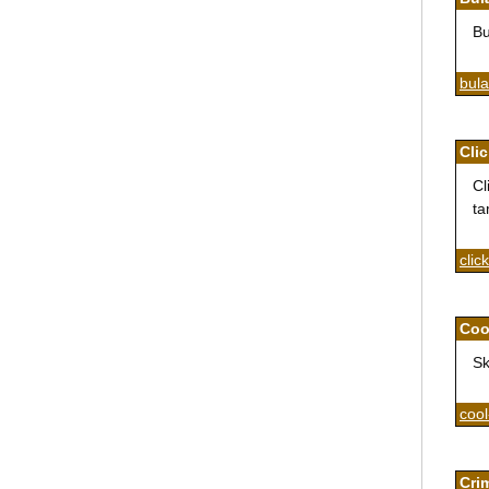
Bu
bula
Cli
Cl
ta
clic
Coo
Sk
cool
Cri