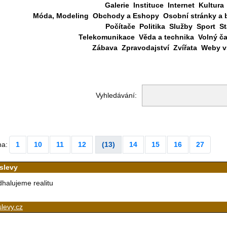
Galerie
Instituce
Internet
Kultura
Móda, Modeling
Obchody a Eshopy
Osobní stránky a 
Počítače
Politika
Služby
Sport
St
Telekomunikace
Věda a technika
Volný č
Zábava
Zpravodajství
Zvířata
Weby vš
Vyhledávání:
na:
1
10
11
12
(13)
14
15
16
27
islevy
halujeme realitu
slevy.cz