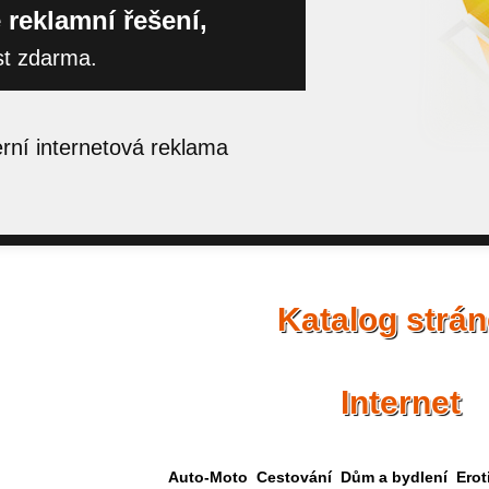
 reklamní řešení,
st zdarma.
ní internetová reklama
Katalog strá
Internet
Auto-Moto
Cestování
Dům a bydlení
Erot