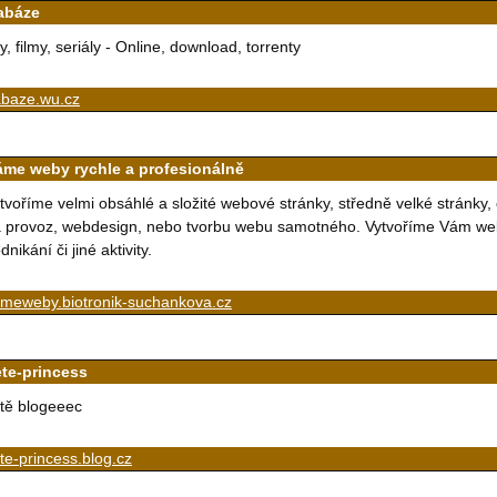
abáze
y, filmy, seriály - Online, download, torrenty
abaze.wu.cz
áme weby rychle a profesionálně
tvoříme velmi obsáhlé a složité webové stránky, středně velké stránky, 
 provoz, webdesign, nebo tvorbu webu samotného. Vytvoříme Vám webo
dnikání či jiné aktivity.
ameweby.biotronik-suchankova.cz
ete-princess
tě blogeeec
te-princess.blog.cz