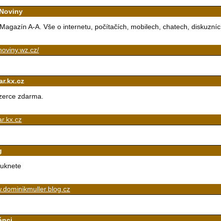
Noviny
Magazín A-A. Vše o internetu, počítačích, mobilech, chatech, diskuzních 
oviny.wz.cz/
ar.kx.cz
zerce zdarma.
r.kx.cz
g
uknete
.dominikmuller.blog.cz
ánci