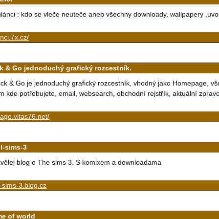
lánci : kdo se vleče neuteče aneb všechny downloady, wallpapery ,uvo
nci.7x.cz/
ck & Go jednoduchý grafický rozcestník.
ick & Go je jednoduchý grafický rozcestník, vhodný jako Homepage, vše
m kde potřebujete, email, websearch, obchodní rejstřík, aktuální zpravod
kago.vitas76.net/
l-sims-3
vělej blog o The sims 3. S komixem a downloadama
-sims-3.blog.cz
me of world