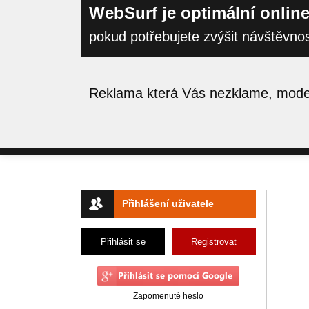
WebSurf je optimální online
pokud potřebujete zvýšit návštěvno
Reklama která Vás nezklame, moder
Přihlášení uživatele
Přihlásit se
Registrovat
Zapomenuté heslo