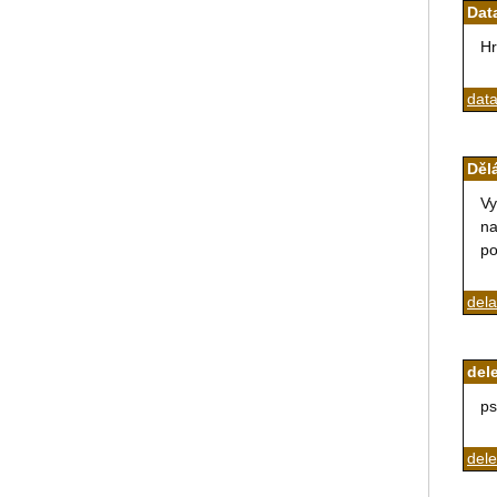
Dat
Hr
dat
Děl
Vy
na
po
del
del
ps
dele