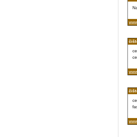
Na
www
čiš
ce
ce
www.
čiš
ce
fa
www