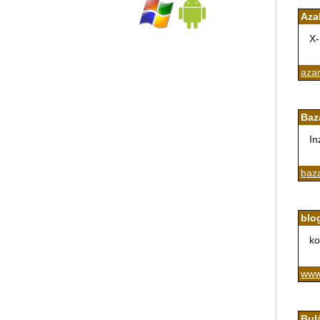
Aza
X-
azan
Baz
In
baza
blo
ko
www
Bul