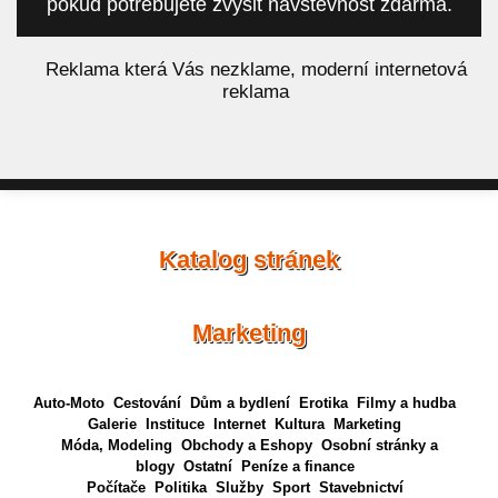
pokud potřebujete zvýšit návštěvnost zdarma.
á
Reklama která Vás nezklame, moderní internetová
reklama
Katalog stránek
Marketing
Auto-Moto
Cestování
Dům a bydlení
Erotika
Filmy a hudba
Galerie
Instituce
Internet
Kultura
Marketing
Móda, Modeling
Obchody a Eshopy
Osobní stránky a
blogy
Ostatní
Peníze a finance
Počítače
Politika
Služby
Sport
Stavebnictví