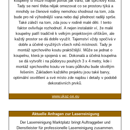
koupelny si může majitel pořídit jak vanu, tak sprchový kout.
Tady se není třeba nějak omezovat co se prostoru týká a
mnohdy se členové rodiny nemohou shodnout na tom, zda
bude pro ně výhodnější vana nebo dají přednost raději sprše.
Také záleží na tom, zda jsou v rodině malé děti. I tento
faktor ovlivňuje rozhodnutí. A nejen instalatér ví, že malé
koupelny patří tradičně k velkým projektovým oříškům, ale
každý prostor se dá dobře využít. Tajemství vždy spočívá v
dobře a účelně využitých všech rohů místnosti. Tady je
montáž sprchového koutu praktičtější. Může se jednat o
koupelnu, která je spojená s wc. Dokonalá a účelná koupelna
se dá vytvořit i na půdorysu pouhých 3 x 4 metry, kde i
montáž sprchového koutu ve tvaru půlkruhu bude skvělým
řešením. Základem každého projektu jsou také barvy,
optimální osvětlení a své místo zde najdou i detaily v podobě
dekorativních prvků.
www.ukaz-se.eu
Aktuelle Anfragen zur Laserreinigung
Der Laserreinigung Marktplatz bringt Auftraggeber und
Dienstleister für professionelle Laserreinigung zusammen.