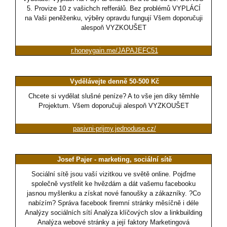
5. Provize 10 z vašichch refferálů. Bez problémů VYPLÁCÍ
na Vaši peněženku, výběry opravdu fungují Všem doporučuji
alespoň VYZKOUŠET
r.honeygain.me/JAPAJEFC51
Vydělávejte denně 50-500 Kč
Chcete si vydělat slušné peníze? A to vše jen díky těmhle
Projektum. Všem doporučuji alespoň VYZKOUŠET
pasivni-prijmy.jednoduse.cz/
Josef Pajer - marketing, sociální sítě
Sociální sítě jsou vaší vizitkou ve světě online. Pojďme
společně vystřelit ke hvězdám a dát vašemu facebooku
jasnou myšlenku a získat nové fanoušky a zákazníky. ?Co
nabízím? Správa facebook firemní stránky měsíčně i déle
Analýzy sociálních sítí Analýza klíčových slov a linkbuilding
Analýza webové stránky a její faktory Marketingová