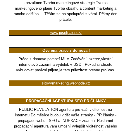
konzultace Tvorba marketingové strategie Tvorba
marketingového plánu Tvorba obsahu a content marketing a
mnoho dalšího.... Těším se na spolupráci s vámi. Pěkný den
přátelé.
www.josefpajer.cz/
Overena prace z domova !
Práce z domova pomocí MLM.Zadávání inzerce,vlastní
internetové zázemí a vydelek v USD ! Pokud si chcete
vybudovat pasivni prijem,je tato prilezitost presne pro Vas.
sitovymarketing.webnode.cz
PROPAGAČNÍ AGENTURA SEO PR ČLÁNKY
PUBLIC REVELATION agentura pro vaši viditelnost na
internetu Do měsíce budou vidět vaše stránky - PR články -
propagace webu - SEO a INDEXACE zdarma. Reklamní
propagační agentura vám umožní vylepšit viditelnost vašeho