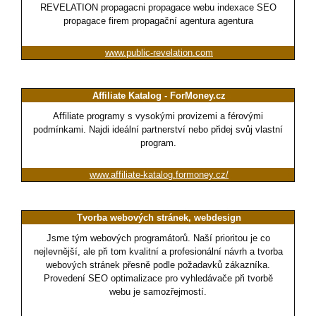
REVELATION propagacni propagace webu indexace SEO
propagace firem propagační agentura agentura
www.public-revelation.com
Affiliate Katalog - ForMoney.cz
Affiliate programy s vysokými provizemi a férovými
podmínkami. Najdi ideální partnerství nebo přidej svůj vlastní
program.
www.affiliate-katalog.formoney.cz/
Tvorba webových stránek, webdesign
Jsme tým webových programátorů. Naší prioritou je co
nejlevnější, ale při tom kvalitní a profesionální návrh a tvorba
webových stránek přesně podle požadavků zákazníka.
Provedení SEO optimalizace pro vyhledávače při tvorbě
webu je samozřejmostí.