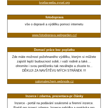
tvorba-webu.sysel.org
fotodoprava
vše o dopravě a výdělku pomoci internetu
www.fotodoprava.webgarden.cz/
Domací práce bez poplatku
Zde máte možnost požehnaného výdělku, kterým si můžete
zajistit lepší budoucnost sobě, i vaší rodině a také....
ohromite i svou peněženku tak neváhejte a zkuste to...
DĚKUJI ZA NAVŠTĚVU MÝCH STRÁNEK !!!
salomalejchem.webnode.cz
Inzerce i zdarma, prezentace-pr články
Inzerce - portál na podávání soukromé a firemní inzerce.
Portál pro inzerci zdarma. Inzerce nabídka a poptávka pro