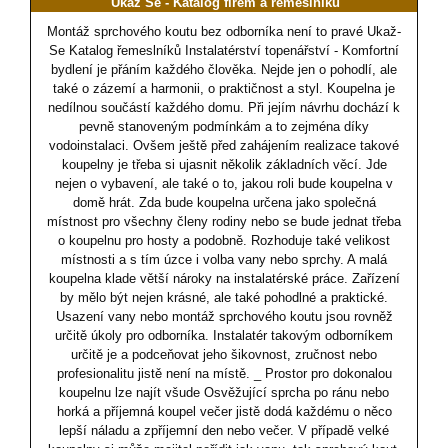
Ukaž Se - Katalog firem a řemeslníků
Montáž sprchového koutu bez odborníka není to pravé Ukaž-
Se Katalog řemeslníků Instalatérství topenářství - Komfortní
bydlení je přáním každého člověka. Nejde jen o pohodlí, ale
také o zázemí a harmonii, o praktičnost a styl. Koupelna je
nedílnou součástí každého domu. Při jejím návrhu dochází k
pevně stanoveným podmínkám a to zejména díky
vodoinstalaci. Ovšem ještě před zahájením realizace takové
koupelny je třeba si ujasnit několik základních věcí. Jde
nejen o vybavení, ale také o to, jakou roli bude koupelna v
domě hrát. Zda bude koupelna určena jako společná
místnost pro všechny členy rodiny nebo se bude jednat třeba
o koupelnu pro hosty a podobně. Rozhoduje také velikost
místnosti a s tím úzce i volba vany nebo sprchy. A malá
koupelna klade větší nároky na instalatérské práce. Zařízení
by mělo být nejen krásné, ale také pohodlné a praktické.
Usazení vany nebo montáž sprchového koutu jsou rovněž
určitě úkoly pro odborníka. Instalatér takovým odborníkem
určitě je a podceňovat jeho šikovnost, zručnost nebo
profesionalitu jistě není na místě. _ Prostor pro dokonalou
koupelnu lze najít všude Osvěžující sprcha po ránu nebo
horká a příjemná koupel večer jistě dodá každému o něco
lepší náladu a zpříjemní den nebo večer. V případě velké