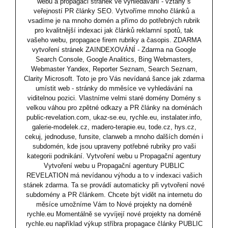
webu a propagaci stránek ve vyhledávání - vztahy s
veřejností PR články SEO. Vytvoříme mnoho článků a
vsadíme je na mnoho domén a přímo do potřebných rubrik
pro kvalitnější indexaci jak článků reklamní spotů, tak
vašeho webu, propagace firem rubriky a časopis. ZDARMA
vytvoření stránek ZAINDEXOVÁNÍ - Zdarma na Google
Search Console, Google Analitics, Bing Webmasters,
Webmaster Yandex, Reporter Seznam, Search Seznam,
Clarity Microsoft. Toto je pro Vás nevídaná šance jak zdarma
umístit web - stránky do mměsíce ve vyhledávání na
viditelnou pozici. Vlastníme velmi staré domény Domény s
velkou váhou pro zpětné odkazy a PR články na doménách
public-revelation.com, ukaz-se.eu, rychle.eu, instalater.info,
galerie-modelek.cz, madero-terapie.eu, tode.cz, hys.cz,
cekuj, jednoduse, funsite, clanweb a mnoho dalších domén i
subdomén, kde jsou upraveny potřebné rubriky pro vaši
kategorii podnikání. Vytvoření webu u Propagační agentury
Vytvoření webu u Propagační agentury PUBLIC
REVELATION má nevídanou výhodu a to v indexaci vašich
stánek zdarma. Ta se provádí automaticky při vytvoření nové
subdomény a PR článkem. Chcete být vidět na internetu do
měsíce umožníme Vám to Nové projekty na doméně
rychle.eu Momentálně se vyvíjejí nové projekty na doméně
rychle.eu například výkup stříbra propagace články PUBLIC