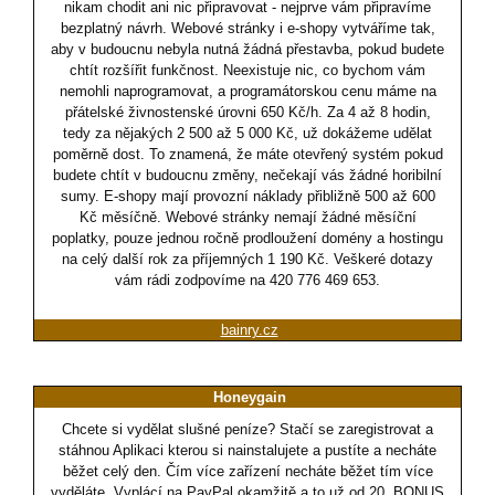
nikam chodit ani nic připravovat - nejprve vám připravíme
bezplatný návrh. Webové stránky i e-shopy vytváříme tak,
aby v budoucnu nebyla nutná žádná přestavba, pokud budete
chtít rozšířit funkčnost. Neexistuje nic, co bychom vám
nemohli naprogramovat, a programátorskou cenu máme na
přátelské živnostenské úrovni 650 Kč/h. Za 4 až 8 hodin,
tedy za nějakých 2 500 až 5 000 Kč, už dokážeme udělat
poměrně dost. To znamená, že máte otevřený systém pokud
budete chtít v budoucnu změny, nečekají vás žádné horibilní
sumy. E-shopy mají provozní náklady přibližně 500 až 600
Kč měsíčně. Webové stránky nemají žádné měsíční
poplatky, pouze jednou ročně prodloužení domény a hostingu
na celý další rok za příjemných 1 190 Kč. Veškeré dotazy
vám rádi zodpovíme na 420 776 469 653.
bainry.cz
Honeygain
Chcete si vydělat slušné peníze? Stačí se zaregistrovat a
stáhnou Aplikaci kterou si nainstalujete a pustíte a necháte
běžet celý den. Čím více zařízení necháte běžet tím více
vyděláte. Vyplácí na PayPal okamžitě a to už od 20. BONUS