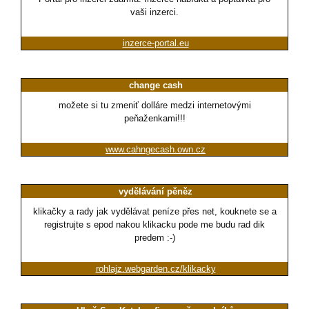
vaši inzerci.
inzerce-portal.eu
change cash
možete si tu zmeniť dolláre medzi internetovými
peňaženkami!!!
www.cahngecash.own.cz
vydělávání pěněz
klikačky a rady jak vydělávat peníze přes net, kouknete se a
registrujte s epod nakou klikacku pode me budu rad dik
predem :-)
rohlajz.webgarden.cz/klikacky