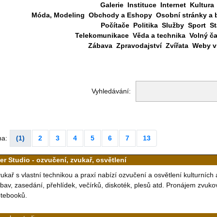
Galerie
Instituce
Internet
Kultura
Móda, Modeling
Obchody a Eshopy
Osobní stránky a 
Počítače
Politika
Služby
Sport
St
Telekomunikace
Věda a technika
Volný č
Zábava
Zpravodajství
Zvířata
Weby vš
Vyhledávání:
na:
(1)
2
3
4
5
6
7
13
er Studio - ozvučení, zvukař, osvětlení
ukař s vlastní technikou a praxí nabízí ozvučení a osvětlení kulturních 
bav, zasedání, přehlídek, večírků, diskoték, plesů atd. Pronájem zvukov
tebooků.