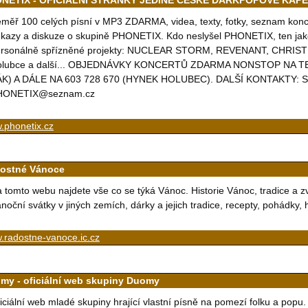
NETIX - OFICIÁLNÍ STRÁNKY JEDINÉ ČESKÉ DARKPOPOVÉ KAPE
měř 100 celých písní v MP3 ZDARMA, videa, texty, fotky, seznam kon
kazy a diskuze o skupině PHONETIX. Kdo neslyšel PHONETIX, ten jako 
rsonálně spřízněné projekty: NUCLEAR STORM, REVENANT, CHRISTI
olubce a další... OBJEDNÁVKY KONCERTŮ ZDARMA NONSTOP NA T
K) A DÁLE NA 603 728 670 (HYNEK HOLUBEC). DALŠÍ KONTAKTY: Sky
HONETIX@seznam.cz
.phonetix.cz
ostné Vánoce
 tomto webu najdete vše co se týká Vánoc. Historie Vánoc, tradice a 
noční svátky v jiných zemích, dárky a jejich tradice, recepty, pohádky,
.radostne-vanoce.ic.cz
my - oficiální web skupiny Duomy
iciální web mladé skupiny hrající vlastní písně na pomezí folku a popu.