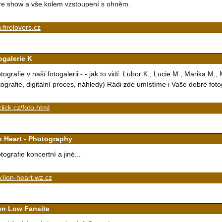
re show a vše kolem vzstoupení s ohněm.
firelovers.cz
ogalerie K
tografie v naší fotogalerii - - jak to vidí: Lubor K., Lucie M., Marika M.,
tografie, digitální proces, náhledy) Rádi zde umístíme i Vaše dobré foto
tclick.cz/foto.html
n Heart - Photography
tografie koncertní a jiné...
lion-heart.wz.cz
n Low Fansite