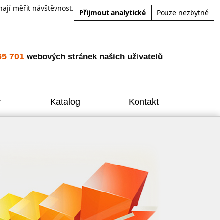
ají měřit návštěvnost.
Přijmout analytické
Pouze nezbytné
65 701
webových stránek našich uživatelů
y
Katalog
Kontakt
Zvýšení
Reklam