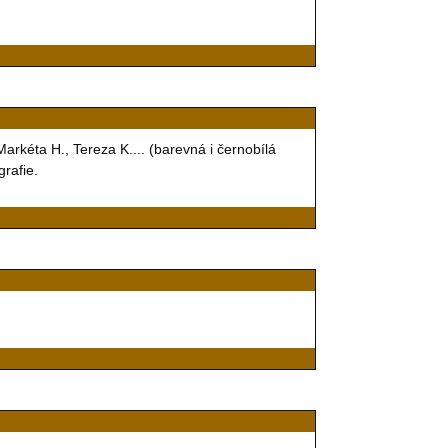
 Markéta H., Tereza K.... (barevná i černobílá
grafie.