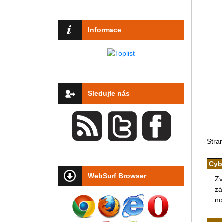
Informace
Sledujte nás
Stra
Cyb
WebSurf Browser
Zv
zá
no