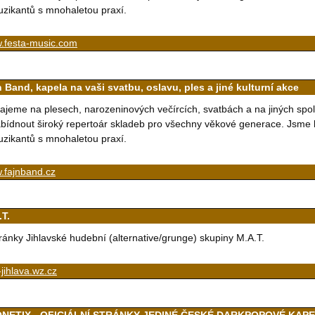
zikantů s mnohaletou praxí.
.festa-music.com
 Band, kapela na vaši svatbu, oslavu, ples a jiné kulturní akce
ajeme na plesech, narozeninových večírcích, svatbách a na jiných sp
bídnout široký repertoár skladeb pro všechny věkové generace. Jsme
zikantů s mnohaletou praxí.
.fajnband.cz
.T.
ránky Jihlavské hudební (alternative/grunge) skupiny M.A.T.
jihlava.wz.cz