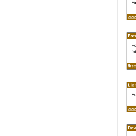
Fi
www.
Fot
Fo
fo
firs
Lio
Fo
www.
Dow