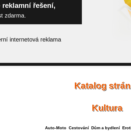
 reklamní řešení,
st zdarma.
ní internetová reklama
Katalog strá
Kultura
Auto-Moto
Cestování
Dům a bydlení
Erot