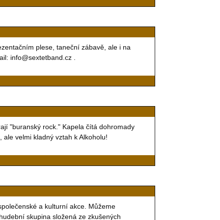
zentačním plese, taneční zábavě, ale i na
ail: info@sextetband.cz .
ají "buranský rock." Kapela čítá dohromady
i, ale velmi kladný vztah k Alkoholu!
é společenské a kulturní akce. Můžeme
 hudební skupina složená ze zkušených