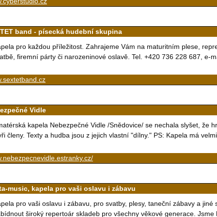
.cyberstudio.cz
TET band - písecká hudební skupina
pela pro každou příležitost. Zahrajeme Vám na maturitním plese, repre
atbě, firemní párty či narozeninové oslavě. Tel. +420 736 228 687, e-m
.sextetband.cz
ezpečné Vidle
atérská kapela Nebezpečné Vidle /Snědovice/ se nechala slyšet, že hr
yři členy. Texty a hudba jsou z jejich vlastní "dílny." PS: Kapela má velm
.nebezpecnevidle.estranky.cz/
ta-music, kapela pro vaši oslavu i zábavu
pela pro vaši oslavu i zábavu, pro svatby, plesy, taneční zábavy a jin
bídnout široký repertoár skladeb pro všechny věkové generace. Jsme