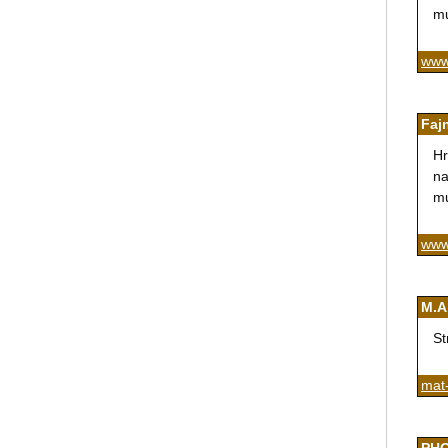
mu
www
Fajn
Hr
na
mu
www
M.A
St
mat-