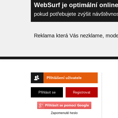
WebSurf je optimální online
pokud potřebujete zvýšit návštěvno
Reklama která Vás nezklame, moder
Přihlášení uživatele
Přihlásit se
Registrovat
Zapomenuté heslo