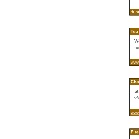
duo
Tea
We
ne
www
Cha
St
vš
www.
Fire