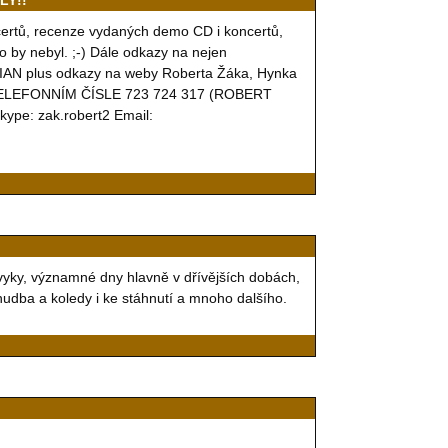
LY!!
certů, recenze vydaných demo CD i koncertů,
by nebyl. ;-) Dále odkazy na nejen
AN plus odkazy na weby Roberta Žáka, Hynka
ELEFONNÍM ČÍSLE 723 724 317 (ROBERT
pe: zak.robert2 Email:
zvyky, významné dny hlavně v dřívějších dobách,
 hudba a koledy i ke stáhnutí a mnoho dalšího.