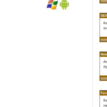
www
SEX
Ka
sv
www
Neb
Am
čt
www
Fes
Ka
na