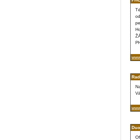
PHO
Té
od
pe
H
ŽÁ
P
www
Rad
Na
Vá
www
Duo
Of