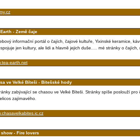
my.cz
 Earth - Země čaje
bový informační portál o čajích, čajové kultuře, Yixinské keramice, kávě
spojuje jen kultury, ale lidi a hlavně jejich duše..... mé stránky o čajíc
.tea-earth.net
sa ve Velké Bíteši - Bitešské hody
ránky zabývající se chasou ve Velké Bíteši. Stránky spíše poslouží pro 
elicos zajímavého.
chasavelkabites.ic.cz
 show - Fire lovers