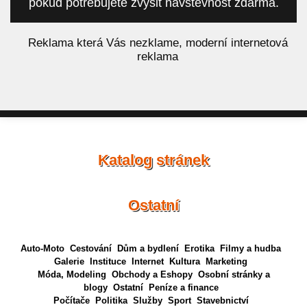
pokud potřebujete zvýšit návštěvnost zdarma.
á
Reklama která Vás nezklame, moderní internetová
reklama
Katalog stránek
Ostatní
Auto-Moto
Cestování
Dům a bydlení
Erotika
Filmy a hudba
Galerie
Instituce
Internet
Kultura
Marketing
Móda, Modeling
Obchody a Eshopy
Osobní stránky a
blogy
Ostatní
Peníze a finance
Počítače
Politika
Služby
Sport
Stavebnictví