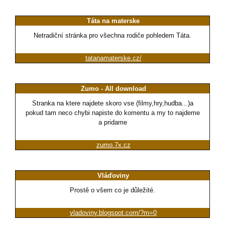
Táta na materske
Netradiční stránka pro všechna rodiče pohledem Táta.
tatanamaterske.cz/
Zumo - All download
Stranka na ktere najdete skoro vse (filmy,hry,hudba...)a
pokud tam neco chybi napiste do komentu a my to najdeme
a pridame
zumo.7x.cz
Vláďoviny
Prostě o všem co je důležité.
vladoviny.blogspot.com/?m=0