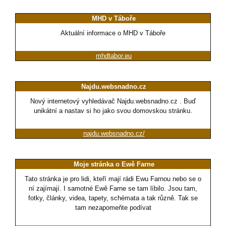
MHD v Táboře
Aktuální informace o MHD v Táboře
mhdtabor.eu
Najdu.websnadno.cz
Nový internetový vyhledávač Najdu.websnadno.cz . Buď
unikátní a nastav si ho jako svou domovskou stránku.
najdu.websnadno.cz/
Moje stránka o Ewě Farne
Tato stránka je pro lidi, kteří mají rádi Ewu Farnou nebo se o
ní zajímají. I samotné Ewě Farne se tam líbilo. Jsou tam,
fotky, články, videa, tapety, schémata a tak různě. Tak se
tam nezapomeňte podívat