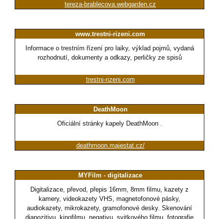
tereza-brablecova.webgarden.cz
www.trestni-rizeni.com
Informace o trestním řízení pro laiky, výklad pojmů, vydaná
rozhodnutí, dokumenty a odkazy, perličky ze spisů
trestni-rizeni.com
DeathMoon
Oficiální stránky kapely DeathMoon .
deathmoon.majestat.cz/
MYFilm - digitalizace
Digitalizace, převod, přepis 16mm, 8mm filmu, kazety z
kamery, videokazety VHS, magnetofonové pásky,
audiokazety, mikrokazety, gramofonové desky. Skenování
diapozitivu, kinofilmu, negativu, svitkového filmu, fotografie