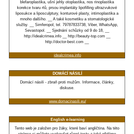
blefaroplastika, ušní jehly otoplastika, nos rinoplastika
korekce tvaru rtů, prsou implantáty lipofilling ultrazvukové
liposukce a liposculptury, konturové plasty, intimoplastika a
mnoho dalšího. __ A také kosmetiku a stomatologické
služby. __ Simferopol, tel. 79787833738, Viber, WhatsApp,
Sevastopol. __ Sjednání schůzky od 9 do 18, __
http://idealcrimea.info __ http://beauty-top.com __
http://doctor-best.com __
idealcrimea.info
DOMÁCÍ NÁSILÍ
Domácí násilí - zbraň proti mužům. Informace, články,
diskuse.
www.domacinasili.eu/
English e-learning
Tento web je založen pro žáky, které baví angličtina. Na této
stránce si můžete vyzkoušet různé testy a také přidáme