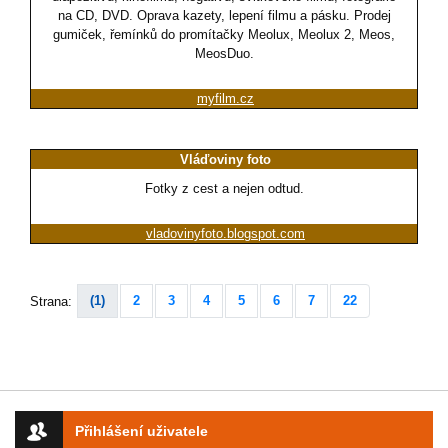
na CD, DVD. Oprava kazety, lepení filmu a pásku. Prodej
gumiček, řemínků do promítačky Meolux, Meolux 2, Meos,
MeosDuo.
myfilm.cz
Vláďoviny foto
Fotky z cest a nejen odtud.
vladovinyfoto.blogspot.com
(1)
2
3
4
5
6
7
22
Strana:
Přihlášení uživatele