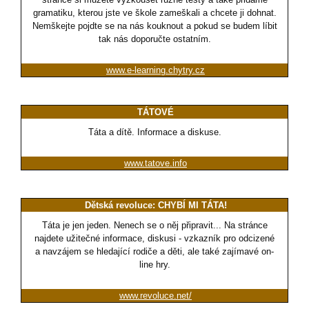
gramatiku, kterou jste ve škole zameškali a chcete ji dohnat.
Nemškejte pojdte se na nás kouknout a pokud se budem líbit
tak nás doporučte ostatním.
www.e-learning.chytry.cz
TÁTOVÉ
Táta a dítě. Informace a diskuse.
www.tatove.info
Dětská revoluce: CHYBÍ MI TÁTA!
Táta je jen jeden. Nenech se o něj připravit... Na stránce
najdete užitečné informace, diskusi - vzkazník pro odcizené
a navzájem se hledající rodiče a děti, ale také zajímavé on-
line hry.
www.revoluce.net/