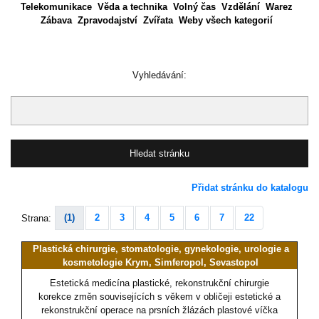
Telekomunikace
Věda a technika
Volný čas
Vzdělání
Warez
Zábava
Zpravodajství
Zvířata
Weby všech kategorií
Vyhledávání:
Přidat stránku do katalogu
(1)
2
3
4
5
6
7
22
Strana:
Plastická chirurgie, stomatologie, gynekologie, urologie a
kosmetologie Krym, Simferopol, Sevastopol
Estetická medicína plastické, rekonstrukční chirurgie
korekce změn souvisejících s věkem v obličeji estetické a
rekonstrukční operace na prsních žlázách plastové víčka