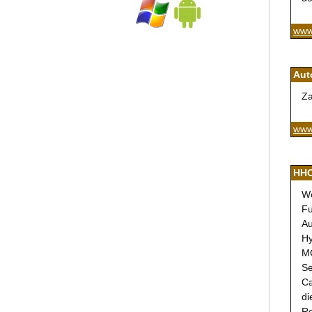
www
Aut
Za
www
HHO
We
Fu
Au
Hy
MG
Se
Ca
di
Re