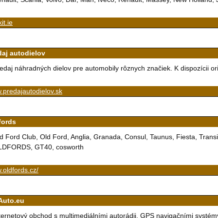
it.ie
daj autodielov
edaj náhradných dielov pre automobily rôznych značiek. K dispozícii ori
predajautodielov.sk
fords
d Ford Club, Old Ford, Anglia, Granada, Consul, Taunus, Fiesta, Transit
LDFORDS, GT40, cosworth
oldfords.cz/
iAuto.eu
ternetový obchod s multimediálními autorádii, GPS navigačními systémy