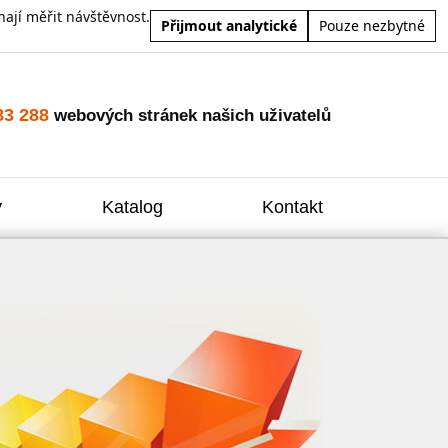
ají měřit návštěvnost.
Přijmout analytické
Pouze nezbytné
83 288
webových stránek našich uživatelů
y
Katalog
Kontakt
Zvýšení
Reklam