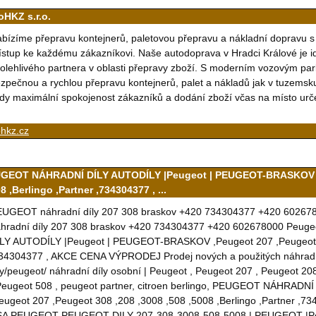
oHKZ s.r.o.
bízíme přepravu kontejnerů, paletovou přepravu a nákladní dopravu s d
ístup ke každému zákazníkovi. Naše autodoprava v Hradci Králové je ideál
olehlivého partnera v oblasti přepravy zboží. S moderním vozovým p
zpečnou a rychlou přepravu kontejnerů, palet a nákladů jak v tuzemsku,
dy maximální spokojenost zákazníků a dodání zboží včas na místo urč
ohkz.cz
GEOT NÁHRADNÍ DÍLY AUTODÍLY |Peugeot | PEUGEOT-BRASKOV ,Pe
8 ,Berlingo ,Partner ,734304377 , ...
UGEOT náhradní díly 207 308 braskov +420 734304377 +420 60267
hradní díly 207 308 braskov +420 734304377 +420 602678000 Peug
LY AUTODÍLY |Peugeot | PEUGEOT-BRASKOV ,Peugeot 207 ,Peugeot 308
34304377 , AKCE CENA VÝPRODEJ Prodej nových a použitých náhradníc
ly/peugeot/ náhradní díly osobní | Peugeot , Peugeot 207 , Peugeot 2
Peugeot 508 , peugeot partner, citroen berlingo, PEUGEOT NÁHR
eugeot 207 ,Peugeot 308 ,208 ,3008 ,508 ,5008 ,Berlingo ,Partner ,73
A PEUGEOT PEUGEOT-DILY-207-308-3008-508-5008 | PEUGEOT |Peuge