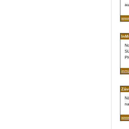
au
www.
InM
N
S
PI
inmu
Záv
Ná
na
www