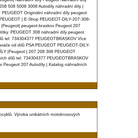
08 508 5008 3008 Autodíly náhradní díly |
: PEUGEOT Originální náhradní díly peugeot
uta, PEUGEOT | E-Shop PEUGEOT-DILY-207-308-
 |Peugeot| peugeot-braskov Peugeot 207
títky. PEUGEOT 308 náhradní díly peugeot
h dílů tel: 734304377 PEUGEOTBRASKOV Více
hledávače od dílů PSA PEUGEOT PEUGEOT-DILY-
LY |Peugeot | 207 208 308 PEUGEOT
dních dílů tel: 734304377 PEUGEOTBRASKOV
v Peugeot 207 Autodíly | Katalog náhradních
tocyklů. Výroba unikátních motokrosových