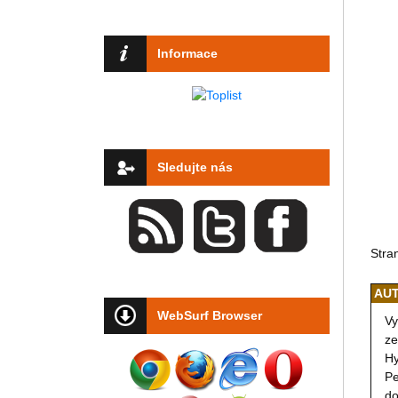
Informace
Sledujte nás
Stra
AUT
WebSurf Browser
Vy
ze
Hy
Pe
do