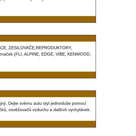
IGACE, ZESILOVAČE,REPRODUKTORY,
naček (FLI, ALPINE, EDGE, VIBE, KENWOOD,
ejný. Dejte svému autu styl jednoduše pomocí
čků, osvěžovačů vzduchu a dalších vychytávek.