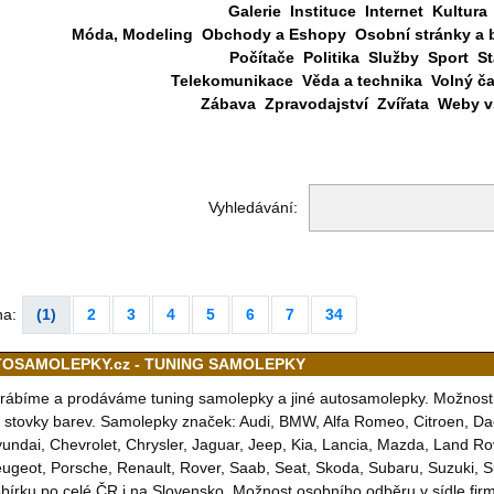
Galerie
Instituce
Internet
Kultura
Móda, Modeling
Obchody a Eshopy
Osobní stránky a 
Počítače
Politika
Služby
Sport
St
Telekomunikace
Věda a technika
Volný č
Zábava
Zpravodajství
Zvířata
Weby vš
Vyhledávání:
na:
(1)
2
3
4
5
6
7
34
OSAMOLEPKY.cz - TUNING SAMOLEPKY
rábíme a prodáváme tuning samolepky a jiné autosamolepky. Možnost 
 stovky barev. Samolepky značek: Audi, BMW, Alfa Romeo, Citroen, Dac
undai, Chevrolet, Chrysler, Jaguar, Jeep, Kia, Lancia, Mazda, Land Ro
ugeot, Porsche, Renault, Rover, Saab, Seat, Skoda, Subaru, Suzuki, 
bírku po celé ČR i na Slovensko. Možnost osobního odběru v sídle firm