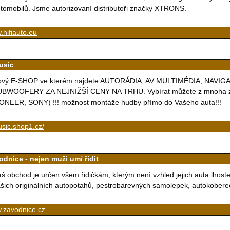
tomobilů. Jsme autorizovaní distributoři značky XTRONS.
hifiauto.eu
usic
ový E-SHOP ve kterém najdete AUTORÁDIA, AV MULTIMÉDIA, NAV
UBWOOFERY ZA NEJNIŽŠÍ CENY NA TRHU. Vybírat můžete z mnoha z
ONEER, SONY) !!! možnost montáže hudby přímo do Vašeho auta!!!
sic.shop1.cz/
odnice - nejen muži umí řídit
š obchod je určen všem řidičkám, kterým není vzhled jejich auta lhost
šich originálních autopotahů, pestrobarevných samolepek, autokobere
.zavodnice.cz