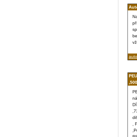
Aut
Na
př
sp
be
vž
aut
PEU
,500
PE
ná
DÍ
,7
di
, 
,P
PS