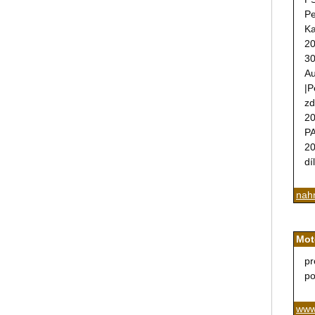
Pe
Ka
20
30
Au
|P
zd
2
PA
20
dí
nahr
Mot
pr
po
www