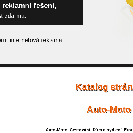
 reklamní řešení,
st zdarma.
ní internetová reklama
Katalog strá
Auto-Moto
Auto-Moto
Cestování
Dům a bydlení
Erot