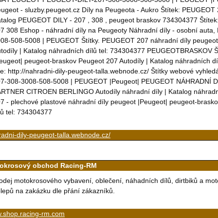
ugeot - sluzby.peugeot.cz Díly na Peugeota - Aukro Štítek: PEUGEOT 2
talog PEUGEOT DILY - 207 , 308 , peugeot braskov 734304377 Štítek
7 308 Eshop - náhradní díly na Peugeoty Náhradní díly - osobní a
08-508-5008 | PEUGEOT Štítky. PEUGEOT 207 náhradní díly peugeot
todíly | Katalog náhradních dílů tel: 734304377 PEUGEOTBRASKOV Š
eugeot| peugeot-braskov Peugeot 207 Autodíly | Katalog náhradníc
e: http://nahradni-dily-peugeot-talla.webnode.cz/ Štítky webové vy
07-308-3008-508-5008 | PEUGEOT |Peugeot| PEUGEOT NÁHRADNÍ DÍ
RTNER CITROEN BERLINGO Autodíly náhradní díly | Katalog náhra
7 - plechové plastové náhradní díly peugeot |Peugeot| peugeot-brasko
lů tel: 734304377
adni-dily-peugeot-talla.webnode.cz/
okrosový obchod Racing-RM
odej motokrosového vybavení, oblečení, náhadních dílů, dirtbiků a mo
lepů na zakázku dle přání zákazníků.
.shop.racing-rm.com