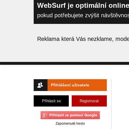
WebSurf je optimální online
pokud potřebujete zvýšit návštěvno
Reklama která Vás nezklame, moder
Přihlášení uživatele
Přihlásit se
Registrovat
Zapomenuté heslo