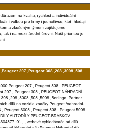
ůrazem na kvalitu, rychlost a individuální
ní volbou pro firmy i jednotlivce, kteří hledají
arkem a zkušeným týmem zajišťujeme
 tak i na mezinárodní úrovni. Naší prioritou je
ení
ugeot 207 ,Peugeot 308 ,208 ,3008 ,508
8000 Peugeot 207 , Peugeot 308 , PEUGEOT
eot 207 , Peugeot 308 , PEUGEOT NÁHRADNÍ
 ,208 ,3008 ,508 ,5008 ,Berlingo ,Partner
h dílů na vozidla značky Peugeot /nahradni-
08 , Peugeot 3008 , Peugeot 308 , Peugeot 5008
ADNÍ DÍLY AUTODÍLY PEUGEOT-BRASKOV
4304377 ,01 ,,, webové vyhledávače od dílů
ot| Náhradní díly Peugeot Náhradní díly