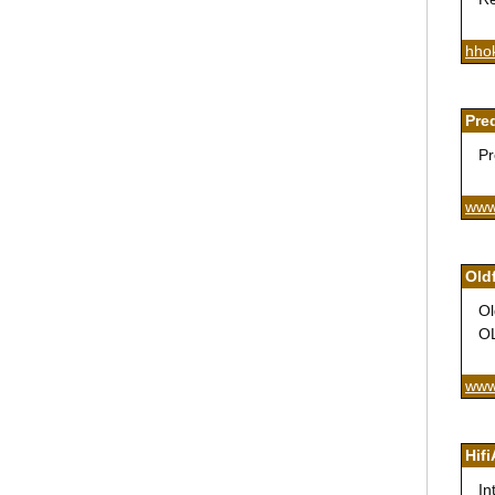
hhok
Pre
Pr
www.
Old
Ol
O
www.
Hif
In