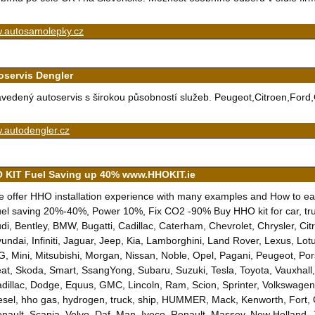
.autosamolepky.cz
oservis Dengler
vedený autoservis s širokou působností služeb. Peugeot,Citroen,Ford
.autodengler.cz
 KIT Fuel Saving up 40% www.HHOKIT.ie
 offer HHO installation experience with many examples and How to 
el saving 20%-40%, Power 10%, Fix CO2 -90% Buy HHO kit for car, truck
di, Bentley, BMW, Bugatti, Cadillac, Caterham, Chevrolet, Chrysler, Citr
undai, Infiniti, Jaguar, Jeep, Kia, Lamborghini, Land Rover, Lexus, L
, Mini, Mitsubishi, Morgan, Nissan, Noble, Opel, Pagani, Peugeot, Por
at, Skoda, Smart, SsangYong, Subaru, Suzuki, Tesla, Toyota, Vauxhall,
dillac, Dodge, Equus, GMC, Lincoln, Ram, Scion, Sprinter, Volkswagen, 
esel, hho gas, hydrogen, truck, ship, HUMMER, Mack, Kenworth, Fort
nault, Scania, Volvo, Daf, Man, Iveco, Renault, Massey, New Holland, 