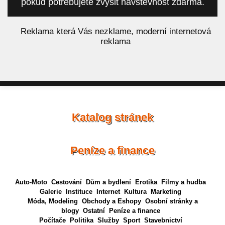
pokud potřebujete zvýšit návštěvnost zdarma.
á
Reklama která Vás nezklame, moderní internetová
reklama
Katalog stránek
Peníze a finance
Auto-Moto
Cestování
Dům a bydlení
Erotika
Filmy a hudba
Galerie
Instituce
Internet
Kultura
Marketing
Móda, Modeling
Obchody a Eshopy
Osobní stránky a
blogy
Ostatní
Peníze a finance
Počítače
Politika
Služby
Sport
Stavebnictví