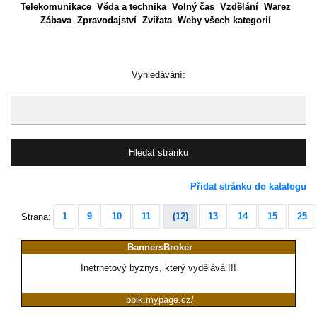
Telekomunikace
Věda a technika
Volný čas
Vzdělání
Warez
Zábava
Zpravodajství
Zvířata
Weby všech kategorií
Vyhledávání:
Přidat stránku do katalogu
1
9
10
11
(12)
13
14
15
25
Strana:
BannersBroker
Inetrnetový byznys, který vydělává !!!
bbik.mypage.cz/