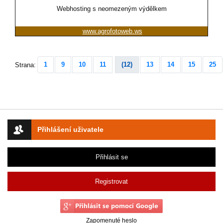
Webhosting s neomezeným výdělkem
www.agrofotoweb.ws
1
9
10
11
(12)
13
14
15
25
Strana:
Přihlášení uživatele
Přihlásit se
Registrovat
Zapomenuté heslo