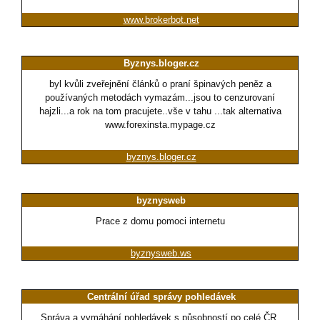
www.brokerbot.net
Byznys.bloger.cz
byl kvůli zveřejnění článků o praní špinavých peněz a
používaných metodách vymazám...jsou to cenzurovaní
hajzli...a rok na tom pracujete..vše v tahu ...tak alternativa
www.forexinsta.mypage.cz
byznys.bloger.cz
byznysweb
Prace z domu pomoci internetu
byznysweb.ws
Centrální úřad správy pohledávek
Správa a vymáhání pohledávek s působností po celé ČR.