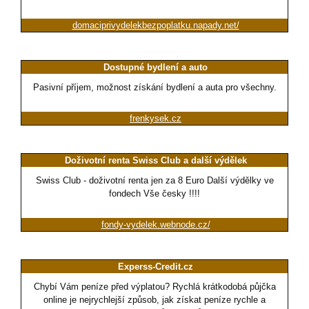
domaciprivydelekbezpoplatku.napady.net/
Dostupné bydlení a auto
Pasivní příjem, možnost získání bydlení a auta pro všechny.
frenkysek.cz
Doživotní renta Swiss Club a další výdělek
Swiss Club - doživotní renta jen za 8 Euro Další výdělky ve
fondech Vše česky !!!!
fondy-vydelek.webnode.cz/
Experss-Credit.cz
Chybí Vám peníze před výplatou? Rychlá krátkodobá půjčka
online je nejrychlejší způsob, jak získat peníze rychle a