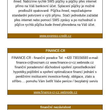
ihned. Nabízíme rychlé SMS půjčky a půjčky přes internet
přímo na Váš bankovní účet. Splacení půjčky je možné
prodloužit opakovaně. Půjčka ihned, nepožadujeme
standardní potvrzení o výši příjmu. Stačí jednoduše zažádat
přes internet nebo pomocí SMS zprávy a po rozhodnutí o
půjčce rychlá půjčka bude ihned převedena na Váš účet.
www.express-credit.cz
FINANCE-CR
FINANCE-CR - finanční poradce Tel: +420 730156593 e-mail:
finance-cr@seznam.cz www.finance-cr-cz.webnode.cz
finanční poradenství důchodové spoření zprostředkování
hypotéky,pojištění a spoření optimalizace financí jednání s
peněžními institucemi investice-fondy, obligace, zlato a
stříbro.... pomohu Vám šetřit Vaše peníze / bezplatný servis
www.finance-cr-cz.webnode.cz
finanční nezávislost