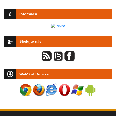
Informace
Sledujte nás
WebSurf Browser