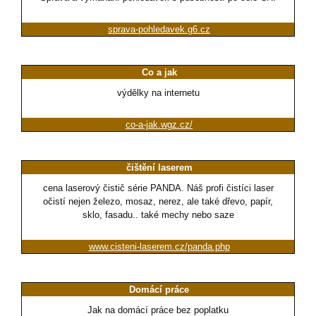
sprava-pohledavek.g6.cz
Co a jak
výdělky na internetu
co-a-jak.wgz.cz/
čištění laserem
cena laserový čistič série PANDA. Náš profi čistíci laser
očistí nejen železo, mosaz, nerez, ale také dřevo, papír,
sklo, fasadu.. také mechy nebo saze
www.cisteni-laserem.cz/panda.php
Domácí práce
Jak na domácí práce bez poplatku