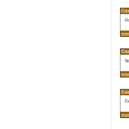
Čiš
Úd
www.
Čiš
Sp
www.
Čiš
Či
www