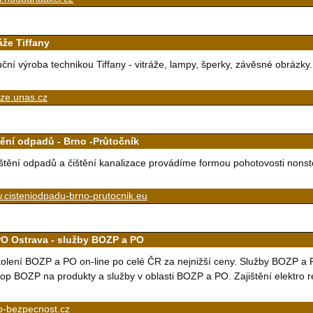
áže Tiffany
ční výroba technikou Tiffany - vitráže, lampy, šperky, závěsné obrázky.
aze.unas.cz
tění odpadů - Brno -Průtočník
štění odpadů a čištění kanalizace provádíme formou pohotovosti nonsto
.cisteniodpadu-brno-prutocnik.eu
O Ostrava - služby BOZP a PO
olení BOZP a PO on-line po celé ČR za nejnižší ceny. Služby BOZP a
op BOZP na produkty a služby v oblasti BOZP a PO. Zajištění elektro rev
p-bezpecnost.cz