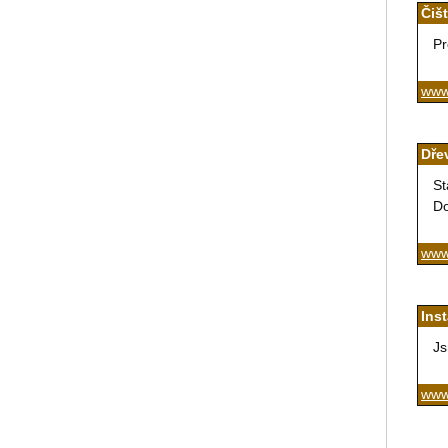
Čiš
Pr
www
Dře
St
Do
www.
Ins
Js
www.