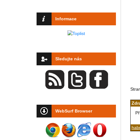
Informace
Sledujte nás
Stra
Zdr
WebSurf Browser
Př
habr