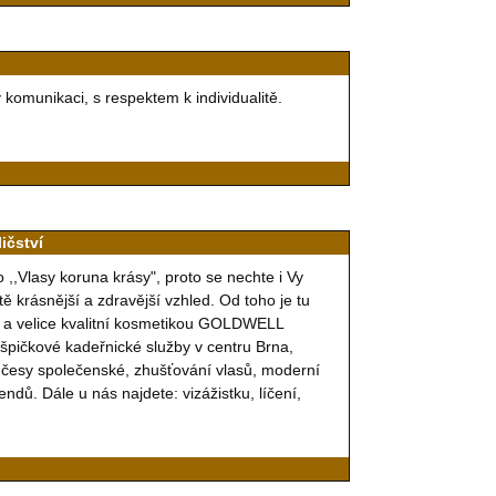
komunikaci, s respektem k individualitě.
ičství
,,Vlasy koruna krásy", proto se nechte i Vy
krásnější a zdravější vzhled. Od toho je tu
ou a velice kvalitní kosmetikou GOLDWELL
pičkové kadeřnické služby v centru Brna,
 účesy společenské, zhušťování vlasů, moderní
ndů. Dále u nás najdete: vizážistku, líčení,