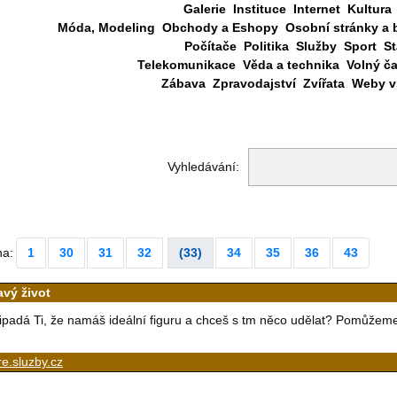
Galerie
Instituce
Internet
Kultura
Móda, Modeling
Obchody a Eshopy
Osobní stránky a 
Počítače
Politika
Služby
Sport
St
Telekomunikace
Věda a technika
Volný č
Zábava
Zpravodajství
Zvířata
Weby vš
Vyhledávání:
na:
1
30
31
32
(33)
34
35
36
43
avý život
ipadá Ti, že namáš ideální figuru a chceš s tm něco udělat? Pomůžem
e.sluzby.cz