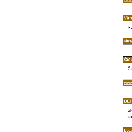
Vitr
Ru
vitr
Čiš
Či
www
BEP
Šk
sh
boz