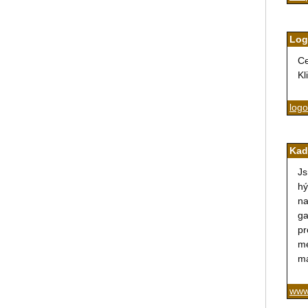
Log
Ce
Kl
log
Kad
Js
hý
na
ga
pr
me
ma
www