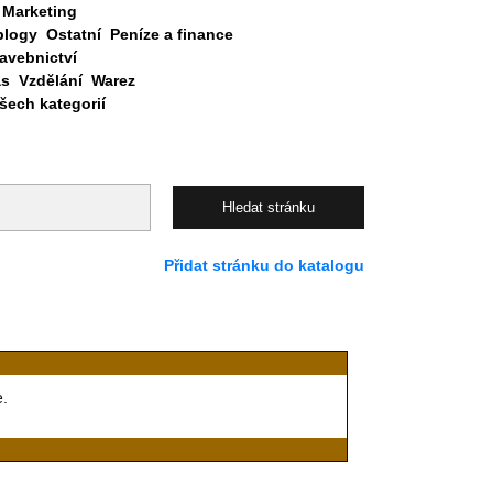
Marketing
blogy
Ostatní
Peníze a finance
avebnictví
as
Vzdělání
Warez
ech kategorií
Přidat stránku do katalogu
e.