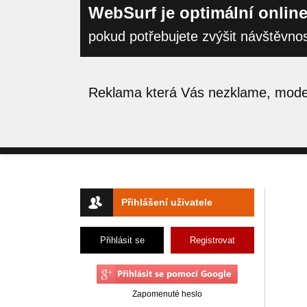
WebSurf je optimální online
pokud potřebujete zvýšit návštěvno
Reklama která Vás nezklame, moder
Přihlášení uživatele
Přihlásit se
Registrovat
Zapomenuté heslo