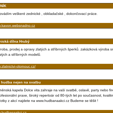
NÍK
ovádím veškeré zednické , obkladačské , dokončovací práce.
.kavon.websnadno.cz
tnická dílna Hrubý
roba, prodej a opravy zlatých a stříbrných šperků. zakázková výroba 
atých a stříbrných modelů.
zlatnictvi-olomouc.cz/
á hudba nejen na svatbu
něnská kapela Dolce vita zahraje na vaší svatbě, oslavě, party nebo fi
ofesionální praxe, široký repertoár od 80-tých let po současnost, kvali
fotky z akcí najdete na www.hudbanaakci.cz Budeme se těšit !
.hudbanaakci.cz