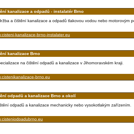
tění kanalizace a odpadů - instalatér Brno
ržba a čištění kanalizace a odpadů tlakovou vodou nebo motorovým 
cisteni-kanalizace-brno-instalater.eu
tění kanalizace Brno
ecializace na čištění odpadů a kanalizace v Jihomoravském kraji.
cistenikanalizace-brno.eu
tění odpadů a kanalizace Brno a okolí
štění odpadů a kanalizace mechanicky nebo vysokotlakým zařízením.
.cisteniodpadubrno.eu