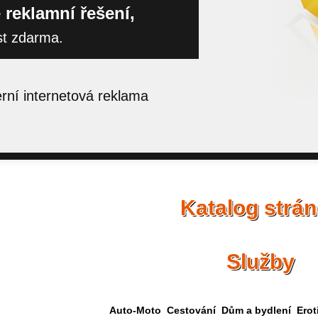
 reklamní řešení,
st zdarma.
ní internetová reklama
Katalog strá
Služby
Auto-Moto
Cestování
Dům a bydlení
Erot