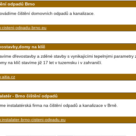
tění odpadů Brno
ovádíme čištění domovních odpadů a kanalizace.
.cisteni-odpadu-brno.eu
vostavby,domy na klíč
avíme dřevostavby a zděné stavby s vynikajícími tepelnými parametry z
my na klíč stavíme již 17 let v tuzemsku i v zahraničí.
aitia.cz
talatér - Brno čištění odpadů
me instalatérská firma na čištění odpadů a kanalizace v Brně.
instalater-brno-cisteni-odpadu.eu