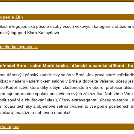
opedie Zlín
lostní logopedická péče o osoby všech věkových kategorií s obtížemi v 
inický logoped Klára Kachyňová
opedie-kachynova.cz
eřnictví Brno - salon Modrí kočka - dámské a panské stříhaní - hol
me dámský i pánský kadeřnický salón v Brně. Jak praví staré pořekadlo 
čkat v našem kadeřnickém salónu v Brně a dopřejte Vašemu účesu ještě 
še Kadeřnictví, které díky letitým zkušenostem v oboru, profesionalit
rantuje naprostou spokojenost všech svých zákazníku. Nabízíme Vám š
odlužování a zhušťování vlasů, účesy extravagantní, účesy svatební ,
lírovací techniky a objemové šetřící trvalém to vše podle posledních tre
nikúru, masáže a nehtovou modeláž.
.hairdp.cz