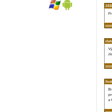
ZED
Pr
www
zla
Vý
zl
www.
živ
Br
pr
a 
www