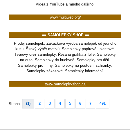
Videa z YouTube a mnoho dalšího.
www.multiweb.org/
== SAMOLEPKY SHOP ==
Prodej samolepek. Zakázková výroba samolepek od jednoho
kusu. Široký výběr motivů. Samolepky papírové i plastové.
Tvarový ořez samolepky. Řezaná grafika z folie. Samolepky
na auta. Samolepky do kuchyně. Samolepky pro děti.
Samolepky pro firmy. Samolepky na poštovní schránky.
Samolepky zákazové. Samolepky informační.
www.samolepkyshop.cz
(1)
2
3
4
5
6
7
491
Strana: