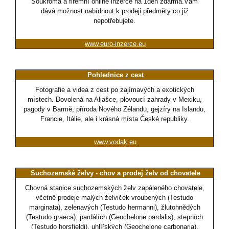
Soukromá a firemní online inzerce na 1den zdarma.Vám
dává možnost nabídnout k prodeji předměty co již
nepotřebujete.
www.euro-inzerce.eu
Pohlednice z cest
Fotografie a videa z cest po zajímavých a exotických
místech. Dovolená na Aljašce, plovoucí zahrady v Mexiku,
pagody v Barmě, příroda Nového Zélandu, gejzíry na Islandu,
Francie, Itálie, ale i krásná místa České republiky.
www.vodak.eu
Suchozemské želvy - chov a prodej želv od chovatele
Chovná stanice suchozemských želv zapáleného chovatele,
včetně prodeje malých želviček vroubených (Testudo
marginata), zelenavých (Testudo hermanni), žlutohnědých
(Testudo graeca), pardálích (Geochelone pardalis), stepních
(Testudo horsfieldi), uhlířských (Geochelone carbonaria),