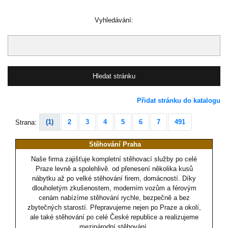
Vyhledávání:
Přidat stránku do katalogu
(1)
2
3
4
5
6
7
491
Strana:
Stěhování Praha
Naše firma zajišťuje kompletní stěhovací služby po celé
Praze levně a spolehlivě. od přenesení několika kusů
nábytku až po velké stěhování firem, domácností. Díky
dlouholetým zkušenostem, moderním vozům a férovým
cenám nabízíme stěhování rychle, bezpečně a bez
zbytečných starostí. Přepravujeme nejen po Praze a okolí,
ale také stěhování po celé České republice a realizujeme
mezinárodní stěhování.