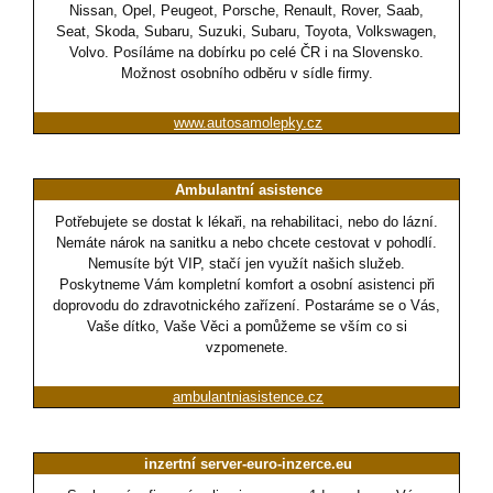
Nissan, Opel, Peugeot, Porsche, Renault, Rover, Saab,
Seat, Skoda, Subaru, Suzuki, Subaru, Toyota, Volkswagen,
Volvo. Posíláme na dobírku po celé ČR i na Slovensko.
Možnost osobního odběru v sídle firmy.
www.autosamolepky.cz
Ambulantní asistence
Potřebujete se dostat k lékaři, na rehabilitaci, nebo do lázní.
Nemáte nárok na sanitku a nebo chcete cestovat v pohodlí.
Nemusíte být VIP, stačí jen využít našich služeb.
Poskytneme Vám kompletní komfort a osobní asistenci při
doprovodu do zdravotnického zařízení. Postaráme se o Vás,
Vaše dítko, Vaše Věci a pomůžeme se vším co si
vzpomenete.
ambulantniasistence.cz
inzertní server-euro-inzerce.eu