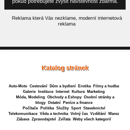
pokud potřebujete zvýšit návštěvnost zdarma.
á
Reklama která Vás nezklame, moderní internetová
reklama
Katalog stránek
Auto-Moto
Cestování
Dům a bydlení
Erotika
Filmy a hudba
Galerie
Instituce
Internet
Kultura
Marketing
Móda, Modeling
Obchody a Eshopy
Osobní stránky a
blogy
Ostatní
Peníze a finance
Počítače
Politika
Služby
Sport
Stavebnictví
Telekomunikace
Věda a technika
Volný čas
Vzdělání
Warez
Zábava
Zpravodajství
Zvířata
Weby všech kategorií