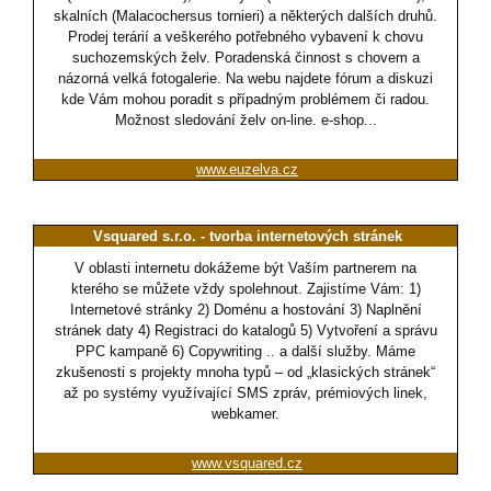
skalních (Malacochersus tornieri) a některých dalších druhů.
Prodej terárií a veškerého potřebného vybavení k chovu
suchozemských želv. Poradenská činnost s chovem a
názorná velká fotogalerie. Na webu najdete fórum a diskuzi
kde Vám mohou poradit s případným problémem či radou.
Možnost sledování želv on-line. e-shop...
www.euzelva.cz
Vsquared s.r.o. - tvorba internetových stránek
V oblasti internetu dokážeme být Vaším partnerem na
kterého se můžete vždy spolehnout. Zajistíme Vám: 1)
Internetové stránky 2) Doménu a hostování 3) Naplnění
stránek daty 4) Registraci do katalogů 5) Vytvoření a správu
PPC kampaně 6) Copywriting .. a další služby. Máme
zkušenosti s projekty mnoha typů – od „klasických stránek“
až po systémy využívající SMS zpráv, prémiových linek,
webkamer.
www.vsquared.cz