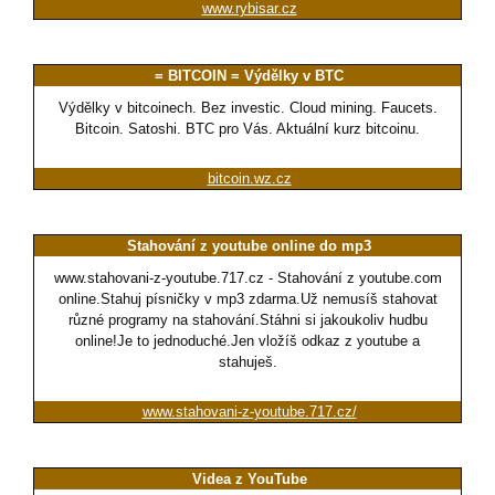
www.rybisar.cz
= BITCOIN = Výdělky v BTC
Výdělky v bitcoinech. Bez investic. Cloud mining. Faucets.
Bitcoin. Satoshi. BTC pro Vás. Aktuální kurz bitcoinu.
bitcoin.wz.cz
Stahování z youtube online do mp3
www.stahovani-z-youtube.717.cz - Stahování z youtube.com
online.Stahuj písničky v mp3 zdarma.Už nemusíš stahovat
různé programy na stahování.Stáhni si jakoukoliv hudbu
online!Je to jednoduché.Jen vložíš odkaz z youtube a
stahuješ.
www.stahovani-z-youtube.717.cz/
Videa z YouTube