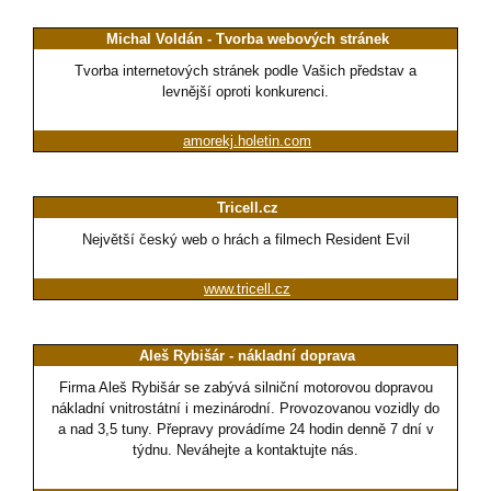
Michal Voldán - Tvorba webových stránek
Tvorba internetových stránek podle Vašich představ a
levnější oproti konkurenci.
amorekj.holetin.com
Tricell.cz
Největší český web o hrách a filmech Resident Evil
www.tricell.cz
Aleš Rybišár - nákladní doprava
Firma Aleš Rybišár se zabývá silniční motorovou dopravou
nákladní vnitrostátní i mezinárodní. Provozovanou vozidly do
a nad 3,5 tuny. Přepravy provádíme 24 hodin denně 7 dní v
týdnu. Neváhejte a kontaktujte nás.