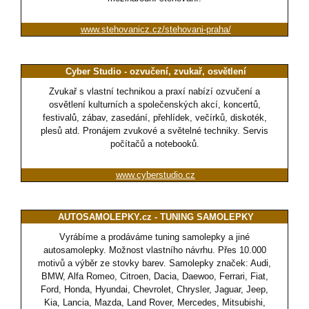
www.stehovanicz.cz/stehovani-praha/
Cyber Studio - ozvučení, zvukař, osvětlení
Zvukař s vlastní technikou a praxí nabízí ozvučení a
osvětlení kulturních a společenských akcí, koncertů,
festivalů, zábav, zasedání, přehlídek, večírků, diskoték,
plesů atd. Pronájem zvukové a světelné techniky. Servis
počítačů a notebooků.
www.cyberstudio.cz
AUTOSAMOLEPKY.cz - TUNING SAMOLEPKY
Vyrábíme a prodáváme tuning samolepky a jiné
autosamolepky. Možnost vlastního návrhu. Přes 10.000
motivů a výběr ze stovky barev. Samolepky značek: Audi,
BMW, Alfa Romeo, Citroen, Dacia, Daewoo, Ferrari, Fiat,
Ford, Honda, Hyundai, Chevrolet, Chrysler, Jaguar, Jeep,
Kia, Lancia, Mazda, Land Rover, Mercedes, Mitsubishi,