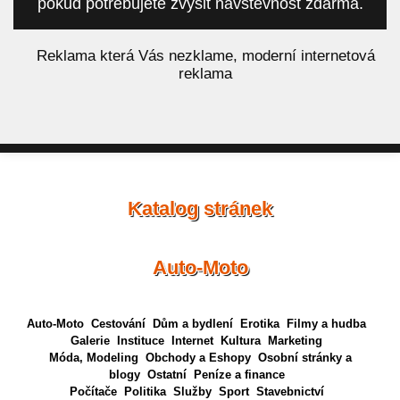
pokud potřebujete zvýšit návštěvnost zdarma.
á
Reklama která Vás nezklame, moderní internetová
reklama
Katalog stránek
Auto-Moto
Auto-Moto
Cestování
Dům a bydlení
Erotika
Filmy a hudba
Galerie
Instituce
Internet
Kultura
Marketing
Móda, Modeling
Obchody a Eshopy
Osobní stránky a
blogy
Ostatní
Peníze a finance
Počítače
Politika
Služby
Sport
Stavebnictví