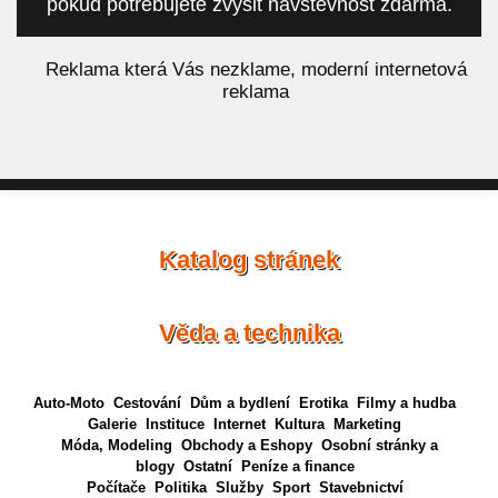
pokud potřebujete zvýšit návštěvnost zdarma.
á
Reklama která Vás nezklame, moderní internetová
reklama
Katalog stránek
Věda a technika
Auto-Moto
Cestování
Dům a bydlení
Erotika
Filmy a hudba
Galerie
Instituce
Internet
Kultura
Marketing
Móda, Modeling
Obchody a Eshopy
Osobní stránky a
blogy
Ostatní
Peníze a finance
Počítače
Politika
Služby
Sport
Stavebnictví