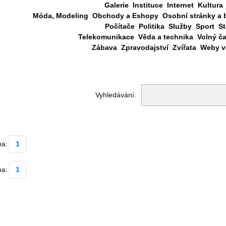
Galerie
Instituce
Internet
Kultura
Móda, Modeling
Obchody a Eshopy
Osobní stránky a 
Počítače
Politika
Služby
Sport
St
Telekomunikace
Věda a technika
Volný č
Zábava
Zpravodajství
Zvířata
Weby vš
Vyhledávání:
na:
1
na:
1