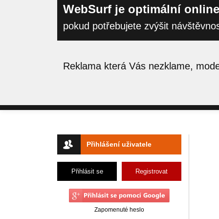
WebSurf je optimální online
pokud potřebujete zvýšit návštěvno
Reklama která Vás nezklame, moder
Přihlášení uživatele
Přihlásit se
Registrovat
Zapomenuté heslo