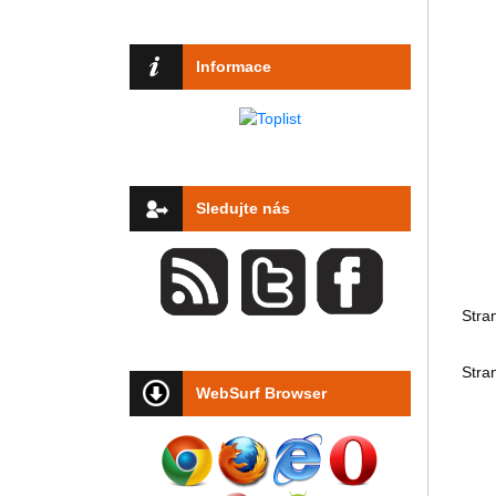
Informace
Sledujte nás
Stra
Stra
WebSurf Browser