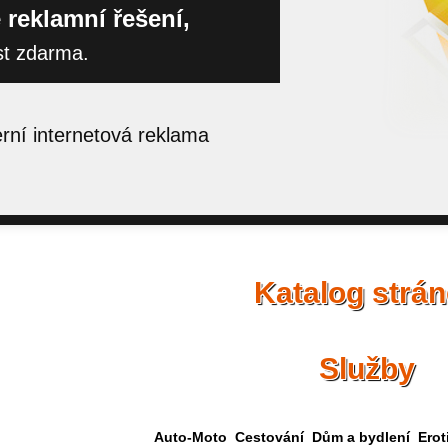
 reklamní řešení,
st zdarma.
ní internetová reklama
Katalog strá
Služby
Auto-Moto
Cestování
Dům a bydlení
Erot