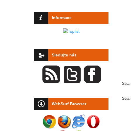
Informace
Sledujte nás
Stra
Stra
WebSurf Browser