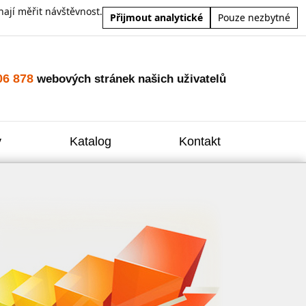
ají měřit návštěvnost.
Přijmout analytické
Pouze nezbytné
06 878
webových stránek našich uživatelů
y
Katalog
Kontakt
Zvýšení
Reklam