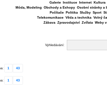
Galerie
Instituce
Internet
Kultura
Móda, Modeling
Obchody a Eshopy
Osobní stránky a 
Počítače
Politika
Služby
Sport
St
Telekomunikace
Věda a technika
Volný č
Zábava
Zpravodajství
Zvířata
Weby vš
Vyhledávání:
na:
1
43
na:
1
43