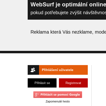
WebSurf je optimální online
pokud potřebujete zvýšit návštěvno
Reklama která Vás nezklame, moder
Přihlášení uživatele
Přihlásit se
Registrovat
Zapomenuté heslo