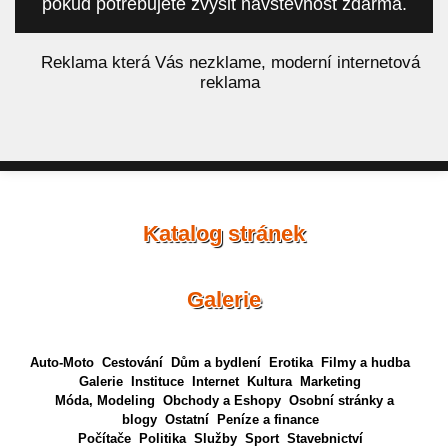
pokud potřebujete zvýšit návštěvnost zdarma.
á
Reklama která Vás nezklame, moderní internetová
reklama
Katalog stránek
Galerie
Auto-Moto
Cestování
Dům a bydlení
Erotika
Filmy a hudba
Galerie
Instituce
Internet
Kultura
Marketing
Móda, Modeling
Obchody a Eshopy
Osobní stránky a
blogy
Ostatní
Peníze a finance
Počítače
Politika
Služby
Sport
Stavebnictví