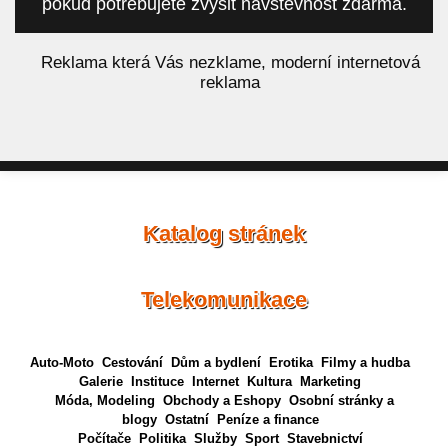
pokud potřebujete zvýšit návštěvnost zdarma.
á
Reklama která Vás nezklame, moderní internetová
reklama
Katalog stránek
Telekomunikace
Auto-Moto
Cestování
Dům a bydlení
Erotika
Filmy a hudba
Galerie
Instituce
Internet
Kultura
Marketing
Móda, Modeling
Obchody a Eshopy
Osobní stránky a
blogy
Ostatní
Peníze a finance
Počítače
Politika
Služby
Sport
Stavebnictví