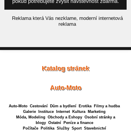
pokud potřebujete zvýšit návštěvnost zdarma.
á
Reklama která Vás nezklame, moderní internetová
reklama
Katalog stránek
Auto-Moto
Auto-Moto
Cestování
Dům a bydlení
Erotika
Filmy a hudba
Galerie
Instituce
Internet
Kultura
Marketing
Móda, Modeling
Obchody a Eshopy
Osobní stránky a
blogy
Ostatní
Peníze a finance
Počítače
Politika
Služby
Sport
Stavebnictví