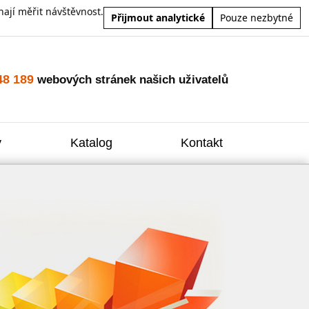
ají měřit návštěvnost.
Přijmout analytické
Pouze nezbytné
48 189
webových stránek našich uživatelů
y
Katalog
Kontakt
Zvýšení
Reklam