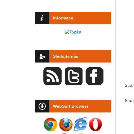
Informace
Sledujte nás
Stra
Stra
WebSurf Browser