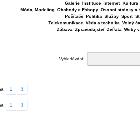
Galerie
Instituce
Internet
Kultura
Móda, Modeling
Obchody a Eshopy
Osobní stránky a 
Počítače
Politika
Služby
Sport
St
Telekomunikace
Věda a technika
Volný č
Zábava
Zpravodajství
Zvířata
Weby vš
Vyhledávání:
na:
1
3
na:
1
3