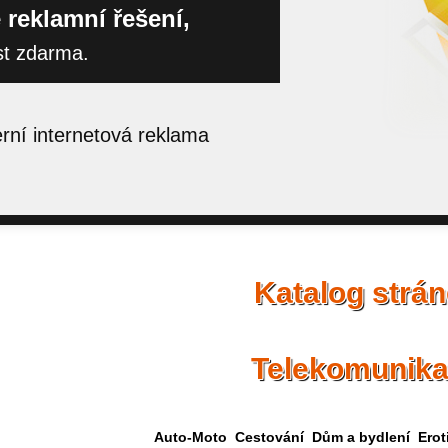
 reklamní řešení,
st zdarma.
ní internetová reklama
Katalog strá
Telekomunik
Auto-Moto
Cestování
Dům a bydlení
Erot