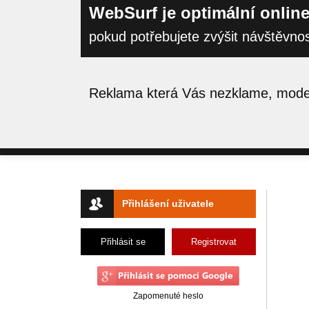
WebSurf je optimální online
pokud potřebujete zvýšit návštěvno
Reklama která Vás nezklame, moder
Přihlášení uživatele
Přihlásit se
Registrovat
Zapomenuté heslo