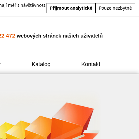
ají měřit návštěvnost.
Přijmout analytické
Pouze nezbytné
22 472
webových stránek našich uživatelů
y
Katalog
Kontakt
Zvýšení
Reklam