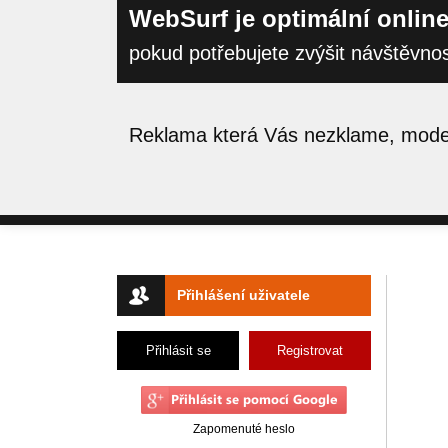
WebSurf je optimální online
pokud potřebujete zvýšit návštěvno
Reklama která Vás nezklame, moder
Přihlášení uživatele
Přihlásit se
Registrovat
Zapomenuté heslo