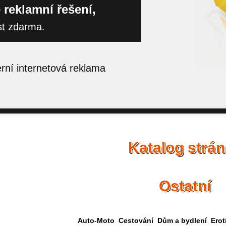
 reklamní řešení,
st zdarma.
ní internetová reklama
Katalog strá
Ostatní
Auto-Moto
Cestování
Dům a bydlení
Erot