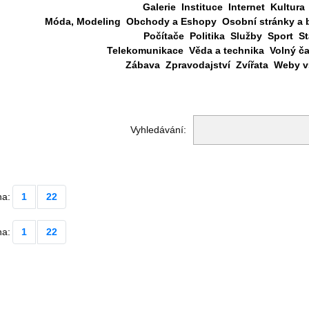
Galerie
Instituce
Internet
Kultura
Móda, Modeling
Obchody a Eshopy
Osobní stránky a 
Počítače
Politika
Služby
Sport
St
Telekomunikace
Věda a technika
Volný č
Zábava
Zpravodajství
Zvířata
Weby vš
Vyhledávání:
na:
1
22
na:
1
22