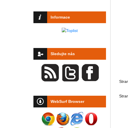
Informace
Sledujte nás
Stra
Stra
WebSurf Browser