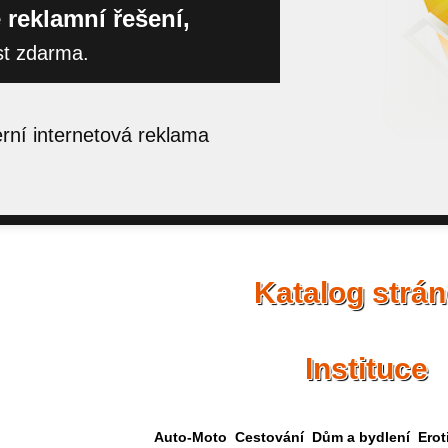
 reklamní řešení,
st zdarma.
ní internetová reklama
Katalog strá
Instituce
Auto-Moto
Cestování
Dům a bydlení
Erot