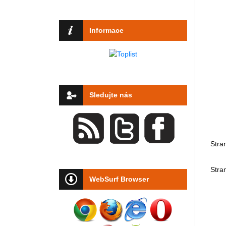
Informace
Sledujte nás
Stra
Stra
WebSurf Browser