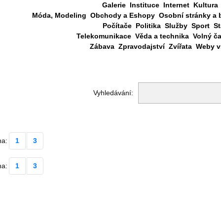
Galerie
Instituce
Internet
Kultura
Móda, Modeling
Obchody a Eshopy
Osobní stránky a 
Počítače
Politika
Služby
Sport
St
Telekomunikace
Věda a technika
Volný č
Zábava
Zpravodajství
Zvířata
Weby vš
Vyhledávání:
na:
1
3
na:
1
3