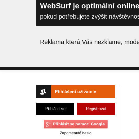
WebSurf je optimální online
pokud potřebujete zvýšit návštěvno
Reklama která Vás nezklame, moder
Přihlášení uživatele
Přihlásit se
Registrovat
Zapomenuté heslo