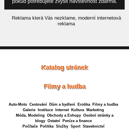
pokud potřebujete zvýšit návštěvnost zdarma.
á
Reklama která Vás nezklame, moderní internetová
reklama
Katalog stránek
Filmy a hudba
Auto-Moto
Cestování
Dům a bydlení
Erotika
Filmy a hudba
Galerie
Instituce
Internet
Kultura
Marketing
Móda, Modeling
Obchody a Eshopy
Osobní stránky a
blogy
Ostatní
Peníze a finance
Počítače
Politika
Služby
Sport
Stavebnictví