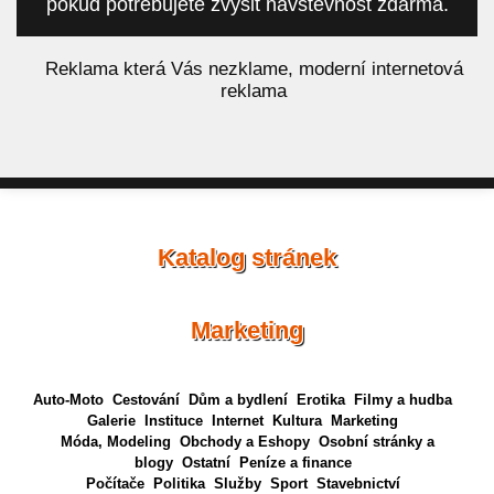
pokud potřebujete zvýšit návštěvnost zdarma.
á
Reklama která Vás nezklame, moderní internetová
reklama
Katalog stránek
Marketing
Auto-Moto
Cestování
Dům a bydlení
Erotika
Filmy a hudba
Galerie
Instituce
Internet
Kultura
Marketing
Móda, Modeling
Obchody a Eshopy
Osobní stránky a
blogy
Ostatní
Peníze a finance
Počítače
Politika
Služby
Sport
Stavebnictví