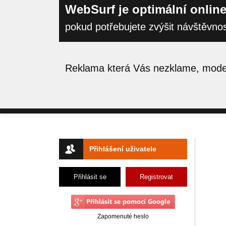
WebSurf je optimální online
pokud potřebujete zvýšit návštěvno
Reklama která Vás nezklame, moder
Přihlášení uživatele
Přihlásit se
Registrovat
Zapomenuté heslo