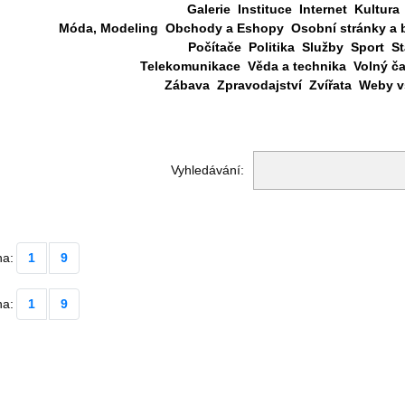
Galerie
Instituce
Internet
Kultura
Móda, Modeling
Obchody a Eshopy
Osobní stránky a 
Počítače
Politika
Služby
Sport
St
Telekomunikace
Věda a technika
Volný č
Zábava
Zpravodajství
Zvířata
Weby vš
Vyhledávání:
na:
1
9
na:
1
9