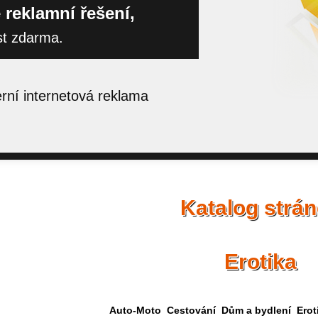
 reklamní řešení,
st zdarma.
ní internetová reklama
Katalog strá
Erotika
Auto-Moto
Cestování
Dům a bydlení
Erot