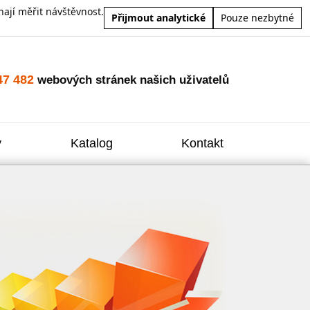
ají měřit návštěvnost.
Přijmout analytické
Pouze nezbytné
47 482
webových stránek našich uživatelů
y
Katalog
Kontakt
Zvýšení
Reklam