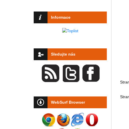
Informace
Sledujte nás
Stra
Stra
WebSurf Browser