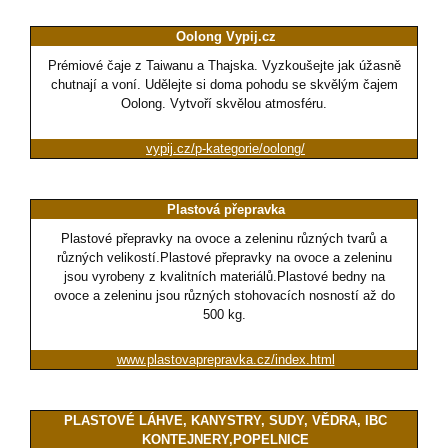
Oolong Vypij.cz
Prémiové čaje z Taiwanu a Thajska. Vyzkoušejte jak úžasně
chutnají a voní. Udělejte si doma pohodu se skvělým čajem
Oolong. Vytvoří skvělou atmosféru.
vypij.cz/p-kategorie/oolong/
Plastová přepravka
Plastové přepravky na ovoce a zeleninu různých tvarů a
různých velikostí.Plastové přepravky na ovoce a zeleninu
jsou vyrobeny z kvalitních materiálů.Plastové bedny na
ovoce a zeleninu jsou různých stohovacích nosností až do
500 kg.
www.plastovaprepravka.cz/index.html
PLASTOVÉ LÁHVE, KANYSTRY, SUDY, VĚDRA, IBC
KONTEJNERY,POPELNICE