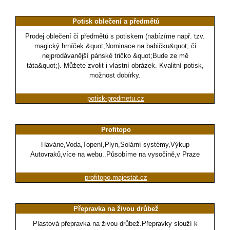
Potisk oblečení a předmětů
Prodej oblečení či předmětů s potiskem (nabízíme např. tzv.
magický hrníček &quot;Nominace na babičku&quot; či
nejprodávanější pánské tričko &quot;Bude ze mě
táta&quot;). Můžete zvolit i vlastní obrázek. Kvalitní potisk,
možnost dobírky.
potisk-predmetu.cz
Profitopo
Havárie,Voda,Topení,Plyn,Solární systémy,Výkup
Autovraků,více na webu..Působíme na vysočině,v Praze
profitopo.majestat.cz
Přepravka na živou drůbež
Plastová přepravka na živou drůbež.Přepravky slouží k