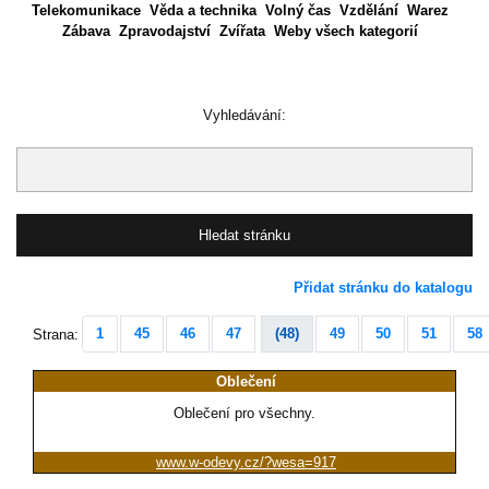
Telekomunikace
Věda a technika
Volný čas
Vzdělání
Warez
Zábava
Zpravodajství
Zvířata
Weby všech kategorií
Vyhledávání:
Přidat stránku do katalogu
1
45
46
47
(48)
49
50
51
58
Strana:
Oblečení
Oblečení pro všechny.
www.w-odevy.cz/?wesa=917