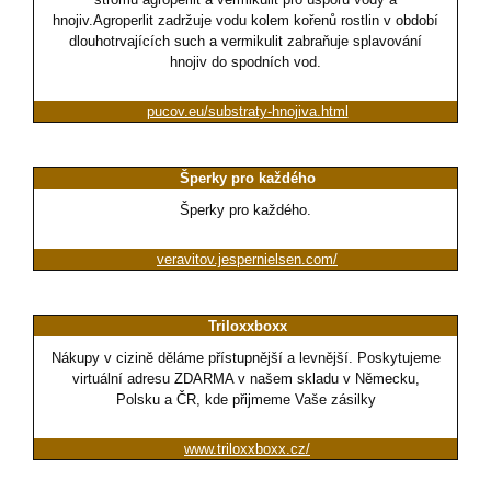
hnojiv.Agroperlit zadržuje vodu kolem kořenů rostlin v období
dlouhotrvajících such a vermikulit zabraňuje splavování
hnojiv do spodních vod.
pucov.eu/substraty-hnojiva.html
Šperky pro každého
Šperky pro každého.
veravitov.jespernielsen.com/
Triloxxboxx
Nákupy v cizině děláme přístupnější a levnější. Poskytujeme
virtuální adresu ZDARMA v našem skladu v Německu,
Polsku a ČR, kde přijmeme Vaše zásilky
www.triloxxboxx.cz/