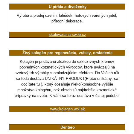
U piráta a divoženky
Výroba a prodej uzenin, lahůdek, hotových vařených jídel,
přírodní dekorace.
skalovadana.sweb.cz
Živý kolagén pre regeneráciu‚ vrásky‚ omladenie
Kolagén je pridávanú zložkou do exkluzívnych krémov
popredných kozmetických výrobcov, ktoré uvádzajú na
svetový trh výrobky s omladzujúcim efektom. Do Vašich rúk
sa teda dostáva UNIKÁTNY PRODUKT(Prečo unikátny, sa
dočítate tu ), ktorý obsahuje niekoľkonásobne vyššie
množstvo kolagénu, než obsahujú najdrahšie kozmetické
prípravky na svete. K vám sa teraz dostáva v čistej podobe.
www.kolagen.wbl.sk
Dentero