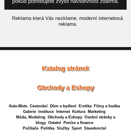
pokud potřebujete zvýšit návštěvnost zdarma.
á
Reklama která Vás nezklame, moderní internetová
reklama
Katalog stránek
Obchody a Eshopy
Auto-Moto
Cestování
Dům a bydlení
Erotika
Filmy a hudba
Galerie
Instituce
Internet
Kultura
Marketing
Móda, Modeling
Obchody a Eshopy
Osobní stránky a
blogy
Ostatní
Peníze a finance
Počítače
Politika
Služby
Sport
Stavebnictví