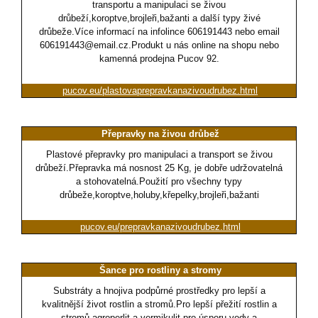
transportu a manipulaci se živou
drůbeží,koroptve,brojleři,bažanti a další typy živé
drůbeže.Více informací na infolince 606191443 nebo email
606191443@email.cz.Produkt u nás online na shopu nebo
kamenná prodejna Pucov 92.
pucov.eu/plastovaprepravkanazivoudrubez.html
Přepravky na živou drůbež
Plastové přepravky pro manipulaci a transport se živou
drůbeží.Přepravka má nosnost 25 Kg, je dobře udržovatelná
a stohovatelná.Použití pro všechny typy
drůbeže,koroptve,holuby,křepelky,brojleři,bažanti
pucov.eu/prepravkanazivoudrubez.html
Šance pro rostliny a stromy
Substráty a hnojiva podpůrné prostředky pro lepší a
kvalitnější život rostlin a stromů.Pro lepší přežití rostlin a
stromů agroperlit a vermikulit pro úsporu vody a