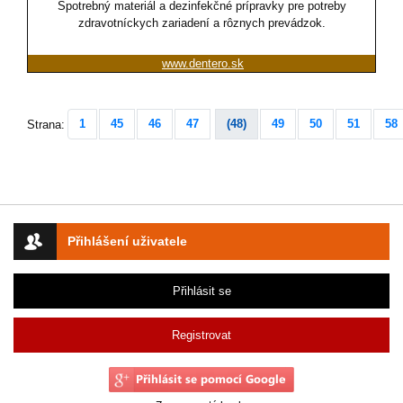
Spotrebný materiál a dezinfekčné prípravky pre potreby
zdravotníckych zariadení a rôznych prevádzok.
www.dentero.sk
1
45
46
47
(48)
49
50
51
58
Strana:
Přihlášení uživatele
Přihlásit se
Registrovat