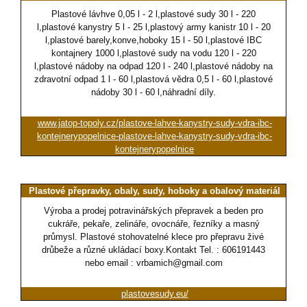
Plastové lávhve 0,05 l - 2 l,plastové sudy 30 l - 220
l,plastové kanystry 5 l - 25 l,plastový army kanistr 10 l - 20
l,plastové barely,konve,hoboky 15 l - 50 l,plastové IBC
kontajnery 1000 l,plastové sudy na vodu 120 l - 220
l,plastové nádoby na odpad 120 l - 240 l,plastové nádoby na
zdravotní odpad 1 l - 60 l,plastová vědra 0,5 l - 60 l,plastové
nádoby 30 l - 60 l,náhradní díly.
www.jatop-topoly.cz/plastove-lahve-kanystry-sudy-vdra-ibc-
kontejnerypopelnice-plastove-lahve-kanystry-sudy-vdra-ibc-
kontejnerypopelnice
Plastové přepravky, obaly, sudy, hoboky a obalový materiál
Výroba a prodej potravinářských přepravek a beden pro
cukráře, pekaře, zelináře, ovocnáře, řezníky a masný
průmysl. Plastové stohovatelné klece pro přepravu živé
drůbeže a různé ukládací boxy.Kontakt Tel. : 606191443
nebo email : vrbamich@gmail.com
plastovesudy.eu/