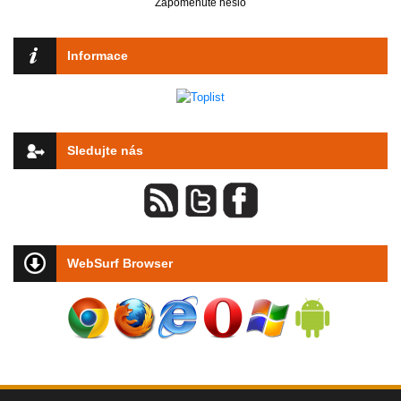
Zapomenuté heslo
Informace
Sledujte nás
WebSurf Browser