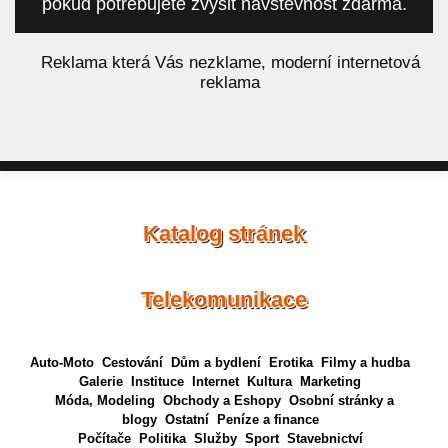
pokud potřebujete zvýšit návštěvnost zdarma.
á
Reklama která Vás nezklame, moderní internetová
reklama
Katalog stránek
Telekomunikace
Auto-Moto
Cestování
Dům a bydlení
Erotika
Filmy a hudba
Galerie
Instituce
Internet
Kultura
Marketing
Móda, Modeling
Obchody a Eshopy
Osobní stránky a
blogy
Ostatní
Peníze a finance
Počítače
Politika
Služby
Sport
Stavebnictví