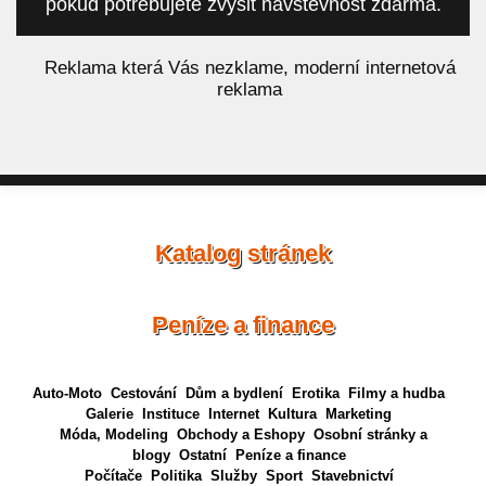
pokud potřebujete zvýšit návštěvnost zdarma.
á
Reklama která Vás nezklame, moderní internetová
reklama
Katalog stránek
Peníze a finance
Auto-Moto
Cestování
Dům a bydlení
Erotika
Filmy a hudba
Galerie
Instituce
Internet
Kultura
Marketing
Móda, Modeling
Obchody a Eshopy
Osobní stránky a
blogy
Ostatní
Peníze a finance
Počítače
Politika
Služby
Sport
Stavebnictví