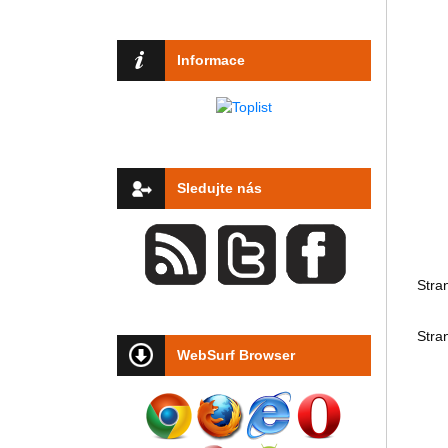
Informace
Sledujte nás
Stra
Stra
WebSurf Browser