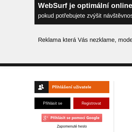
WebSurf je optimální online
pokud potřebujete zvýšit návštěvno
Reklama která Vás nezklame, moder
Přihlášení uživatele
Přihlásit se
Registrovat
Zapomenuté heslo