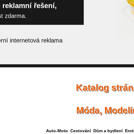
 reklamní řešení,
st zdarma.
ní internetová reklama
Katalog strá
Móda, Modeli
Auto-Moto
Cestování
Dům a bydlení
Erot