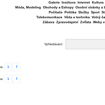
Galerie
Instituce
Internet
Kultura
Móda, Modeling
Obchody a Eshopy
Osobní stránky a 
Počítače
Politika
Služby
Sport
St
Telekomunikace
Věda a technika
Volný č
Zábava
Zpravodajství
Zvířata
Weby vš
Vyhledávání:
na:
1
7
na:
1
7