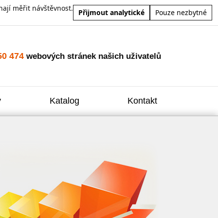
ají měřit návštěvnost.
Přijmout analytické
Pouze nezbytné
50 474
webových stránek našich uživatelů
y
Katalog
Kontakt
Zvýšení
Reklam