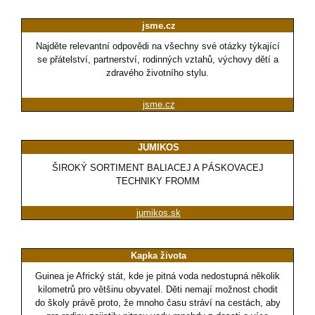
jsme.cz
Najděte relevantní odpovědi na všechny své otázky týkající
se přátelství, partnerství, rodinných vztahů, výchovy dětí a
zdravého životního stylu.
jsme.cz
JUMIKOS
ŠIROKÝ SORTIMENT BALIACEJ A PÁSKOVACEJ
TECHNIKY FROMM
jumikos.sk
Kapka života
Guinea je Africký stát, kde je pitná voda nedostupná několik
kilometrů pro většinu obyvatel. Děti nemají možnost chodit
do školy právě proto, že mnoho času stráví na cestách, aby