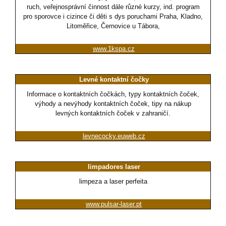
ruch, veřejnosprávní činnost dále různé kurzy, ind. program
pro sporovce i cizince či děti s dys poruchami Praha, Kladno,
Litoměřice, Černovice u Tábora,
www.1kspa.cz
Levné kontaktní čočky
Informace o kontaktních čočkách, typy kontaktních čoček,
výhody a nevýhody kontaktních čoček, tipy na nákup
levných kontaktních čoček v zahraničí.
levnecocky.euweb.cz
limpadores laser
limpeza a laser perfeita
www.pulsar-laser.pt