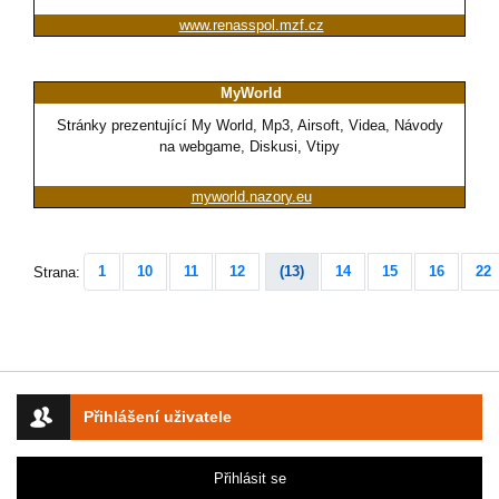
www.renasspol.mzf.cz
MyWorld
Stránky prezentující My World, Mp3, Airsoft, Videa, Návody
na webgame, Diskusi, Vtipy
myworld.nazory.eu
1
10
11
12
(13)
14
15
16
22
Strana:
Přihlášení uživatele
Přihlásit se