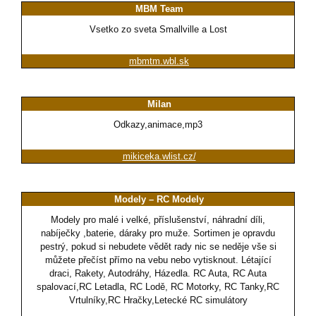
MBM Team
Vsetko zo sveta Smallville a Lost
mbmtm.wbl.sk
Milan
Odkazy,animace,mp3
mikiceka.wlist.cz/
Modely – RC Modely
Modely pro malé i velké, příslušenství, náhradní díli,
nabíječky ,baterie, dáraky pro muže. Sortimen je opravdu
pestrý, pokud si nebudete vědět rady nic se neděje vše si
můžete přečíst přímo na vebu nebo vytisknout. Létající
draci, Rakety, Autodráhy, Házedla. RC Auta, RC Auta
spalovací,RC Letadla, RC Lodě, RC Motorky, RC Tanky,RC
Vrtulníky,RC Hračky,Letecké RC simulátory