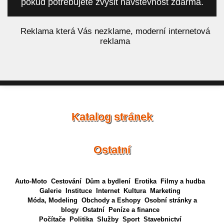
pokud potřebujete zvýšit návštěvnost zdarma.
á
Reklama která Vás nezklame, moderní internetová
reklama
Katalog stránek
Ostatní
Auto-Moto
Cestování
Dům a bydlení
Erotika
Filmy a hudba
Galerie
Instituce
Internet
Kultura
Marketing
Móda, Modeling
Obchody a Eshopy
Osobní stránky a
blogy
Ostatní
Peníze a finance
Počítače
Politika
Služby
Sport
Stavebnictví