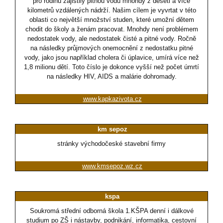
pro rodinu zajistily pitnou vodu mnohdy z deseti a více
kilometrů vzdálených nádrží. Našim cílem je vyvrtat v této
oblasti co největší množství studen, které umožní dětem
chodit do školy a ženám pracovat. Mnohdy není problémem
nedostatek vody, ale nedostatek čisté a pitné vody. Ročně
na následky průjmových onemocnění z nedostatku pitné
vody, jako jsou například cholera či úplavice, umírá více než
1,8 milionu dětí. Toto číslo je dokonce vyšší než počet úmrtí
na následky HIV, AIDS a malárie dohromady.
www.kapkazivota.cz
km sepoz
stránky východočeské stavební firmy
www.kmsepoz.wz.cz
kspa
Soukromá střední odborná škola 1.KŠPA denní i dálkové
studium po ZŠ i nástavby, podnikání, informatika, cestovní