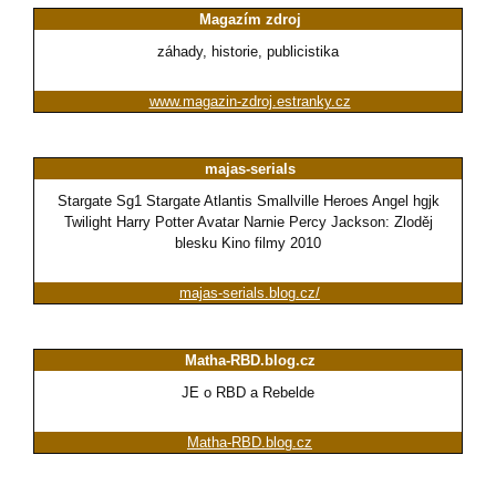
Magazím zdroj
záhady, historie, publicistika
www.magazin-zdroj.estranky.cz
majas-serials
Stargate Sg1 Stargate Atlantis Smallville Heroes Angel hgjk
Twilight Harry Potter Avatar Narnie Percy Jackson: Zloděj
blesku Kino filmy 2010
majas-serials.blog.cz/
Matha-RBD.blog.cz
JE o RBD a Rebelde
Matha-RBD.blog.cz