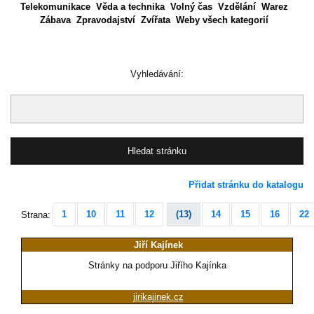
Telekomunikace
Věda a technika
Volný čas
Vzdělání
Warez
Zábava
Zpravodajství
Zvířata
Weby všech kategorií
Vyhledávání:
Přidat stránku do katalogu
1
10
11
12
(13)
14
15
16
22
Strana:
Jiří Kajínek
Stránky na podporu Jiřího Kajínka
jirikajinek.cz