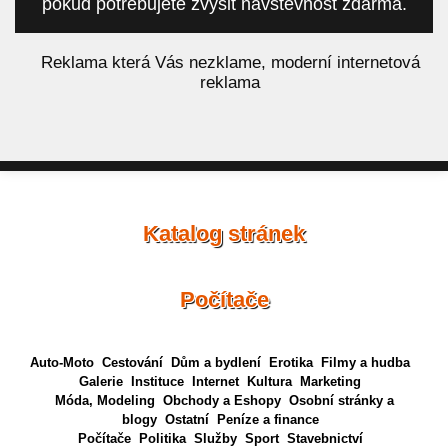
pokud potřebujete zvýšit návštěvnost zdarma.
á
Reklama která Vás nezklame, moderní internetová
reklama
Katalog stránek
Počítače
Auto-Moto
Cestování
Dům a bydlení
Erotika
Filmy a hudba
Galerie
Instituce
Internet
Kultura
Marketing
Móda, Modeling
Obchody a Eshopy
Osobní stránky a
blogy
Ostatní
Peníze a finance
Počítače
Politika
Služby
Sport
Stavebnictví