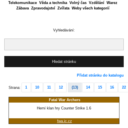
Telekomunikace
Věda a technika
Volný čas
Vzdělání
Warez
Zábava
Zpravodajství
Zvířata
Weby všech kategorií
Vyhledávání:
Přidat stránku do katalogu
1
10
11
12
(13)
14
15
16
22
Strana:
Fatal War Archers
Herní klan hry Counter Strike 1.6
fwa.ic.cz