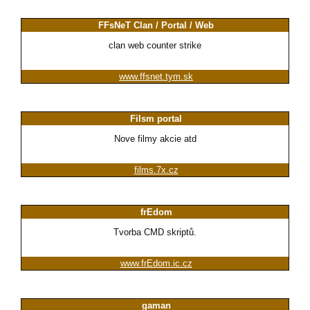
FFsNeT Clan / Portal / Web
clan web counter strike
www.ffsnet.tym.sk
Filsm portal
Nove filmy akcie atd
films.7x.cz
frEdom
Tvorba CMD skriptů.
www.frEdom.ic.cz
gaman