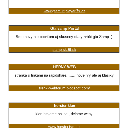
www.gtamultiplayer.7x.cz
Gta samp Portál
Sme novy ale popritom aj skuseny stary hráči gta Samp :)
samp-sk.6f.sk
HERNÝ WEB
stránka s linkami na rapidshare.........nové hry ale aj klasiky
frenki-webforum.blogspot.com/
horster klan
klan hrajeme online , delame weby
www.horster.tym.cz