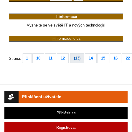
I-informace
Vyznejte se ve světě IT a nových technologií!
i-informace.ic.cz
1
10
11
12
(13)
14
15
16
22
Strana:
Přihlášení uživatele
Přihlásit se
Registrovat