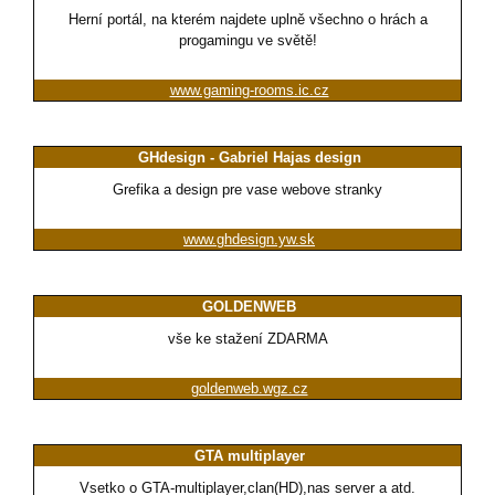
Herní portál, na kterém najdete uplně všechno o hrách a
progamingu ve světě!
www.gaming-rooms.ic.cz
GHdesign - Gabriel Hajas design
Grefika a design pre vase webove stranky
www.ghdesign.yw.sk
GOLDENWEB
vše ke stažení ZDARMA
goldenweb.wgz.cz
GTA multiplayer
Vsetko o GTA-multiplayer,clan(HD),nas server a atd.