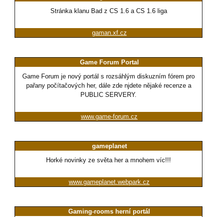
Stránka klanu Bad z CS 1.6 a CS 1.6 liga
gaman.xf.cz
Game Forum Portal
Game Forum je nový portál s rozsáhlým diskuzním fórem pro
pařany počítačových her, dále zde njdete nějaké recenze a
PUBLIC SERVERY.
www.game-forum.cz
gameplanet
Horké novinky ze světa her a mnohem víc!!!
www.gameplanet.webpark.cz
Gaming-rooms herní portál