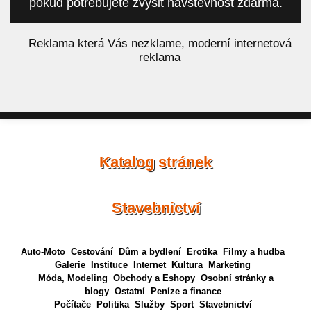
pokud potřebujete zvýšit návštěvnost zdarma.
á
Reklama která Vás nezklame, moderní internetová
reklama
Katalog stránek
Stavebnictví
Auto-Moto
Cestování
Dům a bydlení
Erotika
Filmy a hudba
Galerie
Instituce
Internet
Kultura
Marketing
Móda, Modeling
Obchody a Eshopy
Osobní stránky a
blogy
Ostatní
Peníze a finance
Počítače
Politika
Služby
Sport
Stavebnictví