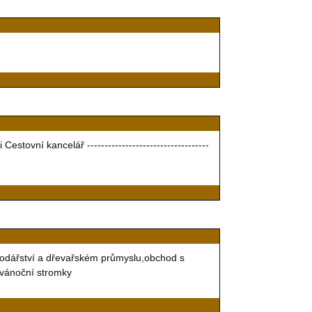
vní kancelář -----------------------------------
spodářství a dřevařském průmyslu,obchod s
í,vánoční stromky