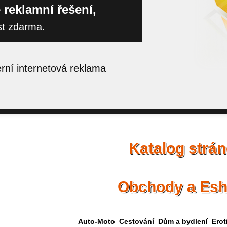
 reklamní řešení,
st zdarma.
ní internetová reklama
Katalog strá
Obchody a Es
Auto-Moto
Cestování
Dům a bydlení
Erot