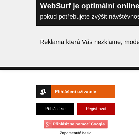
WebSurf je optimální online
pokud potřebujete zvýšit návštěvno
Reklama která Vás nezklame, moder
Přihlášení uživatele
Přihlásit se
Registrovat
Zapomenuté heslo