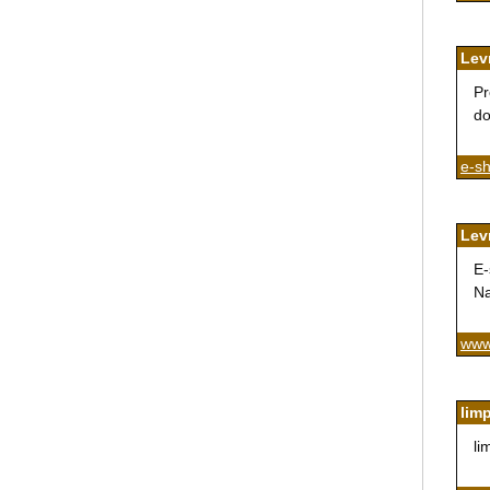
Lev
Pr
do
e-s
Lev
E-
Na
www
lim
li