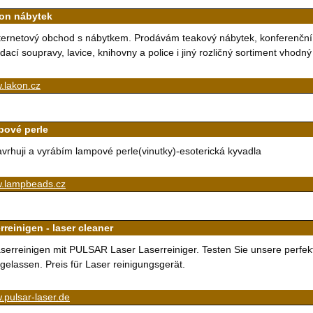
on nábytek
ternetový obchod s nábytkem. Prodávám teakový nábytek, konferenční stoly
dací soupravy, lavice, knihovny a police i jiný rozličný sortiment vhodn
.lakon.cz
pové perle
vrhuji a vyrábím lampové perle(vinutky)-esoterická kyvadla
.lampbeads.cz
rreinigen - laser cleaner
serreinigen mit PULSAR Laser Laserreiniger. Testen Sie unsere perfekt
gelassen. Preis für Laser reinigungsgerät.
pulsar-laser.de