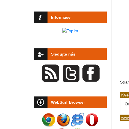
Informace
Sledujte nás
Stra
Kvě
WebSurf Browser
On
www