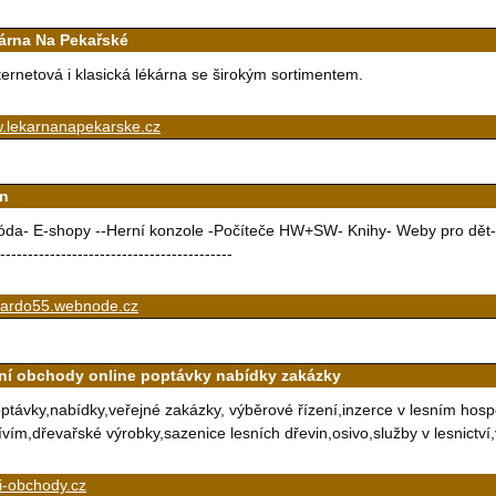
árna Na Pekařské
ternetová i klasická lékárna se širokým sortimentem.
.lekarnanapekarske.cz
n
da- E-shopy --Herní konzole -Počíteče HW+SW- Knihy- Weby pro dět-i Cesto
------------------------------------------
nardo55.webnode.cz
ní obchody online poptávky nabídky zakázky
ptávky,nabídky,veřejné zakázky, výběrové řízení,inzerce v lesním ho
ívím,dřevařské výrobky,sazenice lesních dřevin,osivo,služby v lesnictv
i-obchody.cz