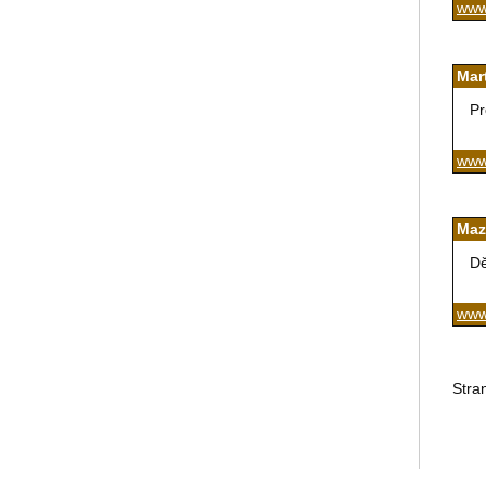
www.
Mar
Pr
www
Maz
Dě
www
Stra