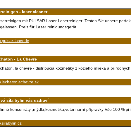
rreinigen - laser cleaner
serreinigen mit PULSAR Laser Laserreiniger. Testen Sie unsere perfekt
gelassen. Preis für Laser reinigungsgerät.
pulsar-laser.de
Chaton - La Chevre
 chaton, la chevre - distribúcia kozmetiky z kozieho mlieka a prírodných
.lechatonlachevre.sk
vá síla bylin vás uzdraví
linné koncenráty ,mýdla,kosmetika,veterinarní přípravky Vše 100 % pří
silabylin.cz