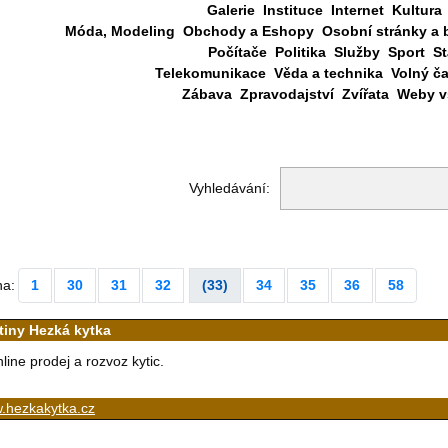
Galerie
Instituce
Internet
Kultura
Móda, Modeling
Obchody a Eshopy
Osobní stránky a 
Počítače
Politika
Služby
Sport
St
Telekomunikace
Věda a technika
Volný č
Zábava
Zpravodajství
Zvířata
Weby vš
Vyhledávání:
na:
1
30
31
32
(33)
34
35
36
58
tiny Hezká kytka
line prodej a rozvoz kytic.
.hezkakytka.cz