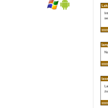
Lak
In
se
www
lam
Na
www
lase
La
zu
www.