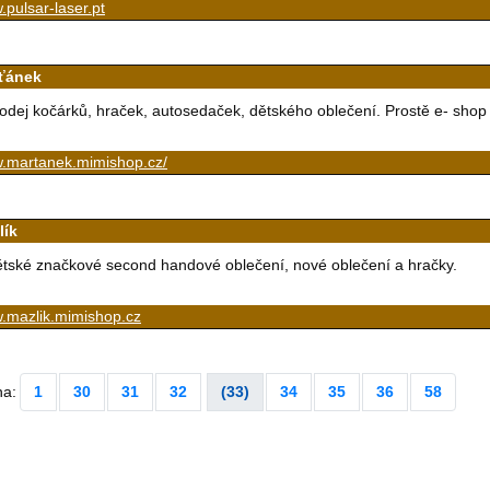
pulsar-laser.pt
ťánek
odej kočárků, hraček, autosedaček, dětského oblečení. Prostě e- shop 
.martanek.mimishop.cz/
lík
tské značkové second handové oblečení, nové oblečení a hračky.
.mazlik.mimishop.cz
na:
1
30
31
32
(33)
34
35
36
58