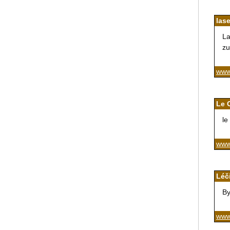
lase
La
zu
www.
Le 
le
www
Léči
By
www.