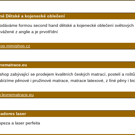
né Dětské a kojenecké oblečení
odáváme formou second hand dětské a kojenecké oblečení světových z
vážené z anglie a je prvotřídní
hop.mimishop.cz
nematrace.eu
shop zabývající se prodejem kvalitních českých matrací, postelí a roš
bízíme pěnové i pružinové matrace, matrace latexové, z líné pěny i bi
.levnematrace.eu
padores laser
mpeza a laser perfeita