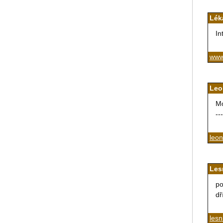
Lék
In
www
Leo
Mó
---
leo
Les
po
dř
lesn