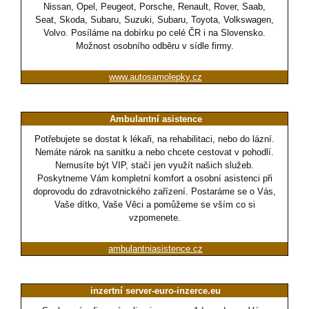
Nissan, Opel, Peugeot, Porsche, Renault, Rover, Saab,
Seat, Skoda, Subaru, Suzuki, Subaru, Toyota, Volkswagen,
Volvo. Posíláme na dobírku po celé ČR i na Slovensko.
Možnost osobního odběru v sídle firmy.
www.autosamolepky.cz
Ambulantní asistence
Potřebujete se dostat k lékaři, na rehabilitaci, nebo do lázní.
Nemáte nárok na sanitku a nebo chcete cestovat v pohodlí.
Nemusíte být VIP, stačí jen využít našich služeb.
Poskytneme Vám kompletní komfort a osobní asistenci při
doprovodu do zdravotnického zařízení. Postaráme se o Vás,
Vaše dítko, Vaše Věci a pomůžeme se vším co si
vzpomenete.
ambulantniasistence.cz
inzertní server-euro-inzerce.eu