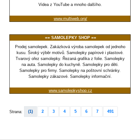
Videa z YouTube a mnoho dalšího.
www.multiweb.org/
== SAMOLEPKY SHOP ==
Prodej samolepek. Zakázková výroba samolepek od jednoho
kusu. Široký výběr motivů. Samolepky papírové i plastové.
Tvarový ořez samolepky. Řezaná grafika z folie. Samolepky
na auta. Samolepky do kuchyně. Samolepky pro děti.
Samolepky pro firmy. Samolepky na poštovní schránky.
Samolepky zákazové. Samolepky informační.
www.samolepkyshop.cz
(1)
2
3
4
5
6
7
491
Strana: