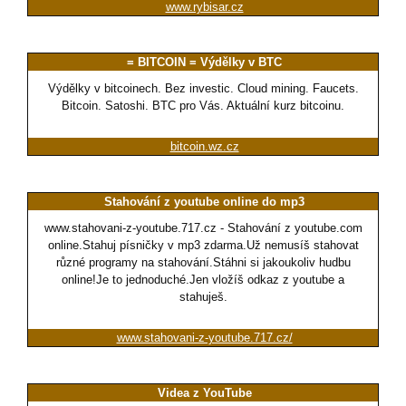
www.rybisar.cz
= BITCOIN = Výdělky v BTC
Výdělky v bitcoinech. Bez investic. Cloud mining. Faucets.
Bitcoin. Satoshi. BTC pro Vás. Aktuální kurz bitcoinu.
bitcoin.wz.cz
Stahování z youtube online do mp3
www.stahovani-z-youtube.717.cz - Stahování z youtube.com
online.Stahuj písničky v mp3 zdarma.Už nemusíš stahovat
různé programy na stahování.Stáhni si jakoukoliv hudbu
online!Je to jednoduché.Jen vložíš odkaz z youtube a
stahuješ.
www.stahovani-z-youtube.717.cz/
Videa z YouTube