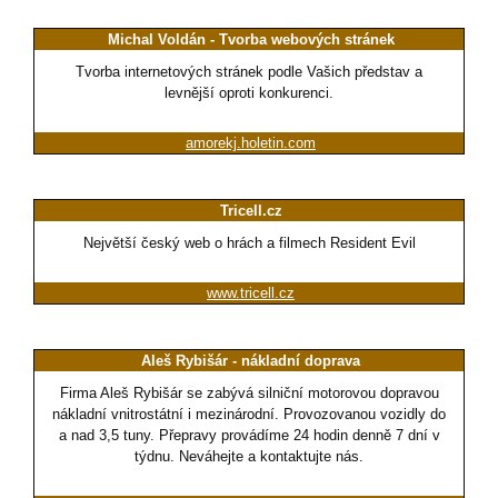
Michal Voldán - Tvorba webových stránek
Tvorba internetových stránek podle Vašich představ a
levnější oproti konkurenci.
amorekj.holetin.com
Tricell.cz
Největší český web o hrách a filmech Resident Evil
www.tricell.cz
Aleš Rybišár - nákladní doprava
Firma Aleš Rybišár se zabývá silniční motorovou dopravou
nákladní vnitrostátní i mezinárodní. Provozovanou vozidly do
a nad 3,5 tuny. Přepravy provádíme 24 hodin denně 7 dní v
týdnu. Neváhejte a kontaktujte nás.