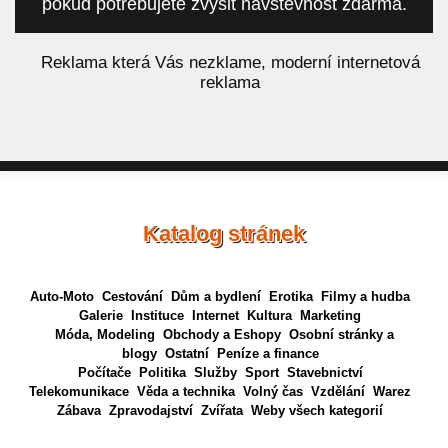
pokud potřebujete zvýšit návštěvnost zdarma.
á
Reklama která Vás nezklame, moderní internetová
reklama
Katalog stránek
Auto-Moto
Cestování
Dům a bydlení
Erotika
Filmy a hudba
Galerie
Instituce
Internet
Kultura
Marketing
Móda, Modeling
Obchody a Eshopy
Osobní stránky a
blogy
Ostatní
Peníze a finance
Počítače
Politika
Služby
Sport
Stavebnictví
Telekomunikace
Věda a technika
Volný čas
Vzdělání
Warez
Zábava
Zpravodajství
Zvířata
Weby všech kategorií