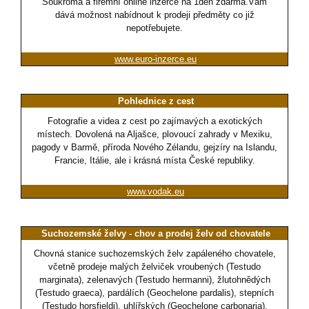
Soukromá a firemní online inzerce na 1den zdarma.Vám
dává možnost nabídnout k prodeji předměty co již
nepotřebujete.
www.euro-inzerce.eu
Pohlednice z cest
Fotografie a videa z cest po zajímavých a exotických
místech. Dovolená na Aljašce, plovoucí zahrady v Mexiku,
pagody v Barmě, příroda Nového Zélandu, gejzíry na Islandu,
Francie, Itálie, ale i krásná místa České republiky.
www.vodak.eu
Suchozemské želvy - chov a prodej želv od chovatele
Chovná stanice suchozemských želv zapáleného chovatele,
včetně prodeje malých želviček vroubených (Testudo
marginata), zelenavých (Testudo hermanni), žlutohnědých
(Testudo graeca), pardálích (Geochelone pardalis), stepních
(Testudo horsfieldi), uhlířských (Geochelone carbonaria),