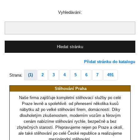
Vyhledávání:
Přidat stránku do katalogu
(1)
2
3
4
5
6
7
491
Strana:
Stěhování Praha
Naše firma zajišťuje kompletní stěhovací služby po celé
Praze levně a spolehlivě. od přenesení několika kusů
nábytku až po velké stěhování firem, domácností. Díky
dlouholetým zkušenostem, moderním vozům a férovým
cenám nabízíme stěhování rychle, bezpečně a bez
zbytečných starostí. Přepravujeme nejen po Praze a okolí,
ale také stěhování po celé České republice a realizujeme
mezinárodní stěhování.