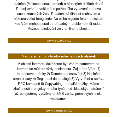
skalních (Malacochersus tornieri) a některých dalších druhů.
Prodej terárií a veškerého potřebného vybavení k chovu
suchozemských želv. Poradenská činnost s chovem a
názorná velká fotogalerie. Na webu najdete fórum a diskuzi
kde Vám mohou poradit s případným problémem či radou.
Možnost sledování želv on-line. e-shop...
www.euzelva.cz
Vsquared s.r.o. - tvorba internetových stránek
V oblasti internetu dokážeme být Vaším partnerem na
kterého se můžete vždy spolehnout. Zajistíme Vám: 1)
Internetové stránky 2) Doménu a hostování 3) Naplnění
stránek daty 4) Registraci do katalogů 5) Vytvoření a správu
PPC kampaně 6) Copywriting .. a další služby. Máme
zkušenosti s projekty mnoha typů – od „klasických stránek“
až po systémy využívající SMS zpráv, prémiových linek,
webkamer.
www.vsquared.cz