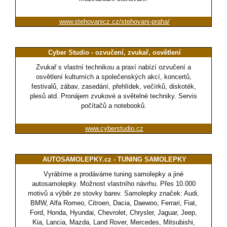
www.stehovanicz.cz/stehovani-praha/
Cyber Studio - ozvučení, zvukař, osvětlení
Zvukař s vlastní technikou a praxí nabízí ozvučení a
osvětlení kulturních a společenských akcí, koncertů,
festivalů, zábav, zasedání, přehlídek, večírků, diskoték,
plesů atd. Pronájem zvukové a světelné techniky. Servis
počítačů a notebooků.
www.cyberstudio.cz
AUTOSAMOLEPKY.cz - TUNING SAMOLEPKY
Vyrábíme a prodáváme tuning samolepky a jiné
autosamolepky. Možnost vlastního návrhu. Přes 10.000
motivů a výběr ze stovky barev. Samolepky značek: Audi,
BMW, Alfa Romeo, Citroen, Dacia, Daewoo, Ferrari, Fiat,
Ford, Honda, Hyundai, Chevrolet, Chrysler, Jaguar, Jeep,
Kia, Lancia, Mazda, Land Rover, Mercedes, Mitsubishi,