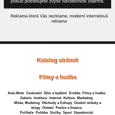
pokud potřebujete zvýšit návštěvnost zdarma.
á
Reklama která Vás nezklame, moderní internetová
reklama
Katalog stránek
Filmy a hudba
Auto-Moto
Cestování
Dům a bydlení
Erotika
Filmy a hudba
Galerie
Instituce
Internet
Kultura
Marketing
Móda, Modeling
Obchody a Eshopy
Osobní stránky a
blogy
Ostatní
Peníze a finance
Počítače
Politika
Služby
Sport
Stavebnictví