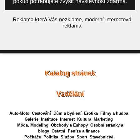
pokud potřebujete zvýšit návštěvnost zdarma.
á
Reklama která Vás nezklame, moderní internetová
reklama
Katalog stránek
Vzdělání
Auto-Moto
Cestování
Dům a bydlení
Erotika
Filmy a hudba
Galerie
Instituce
Internet
Kultura
Marketing
Móda, Modeling
Obchody a Eshopy
Osobní stránky a
blogy
Ostatní
Peníze a finance
Počítače
Politika
Služby
Sport
Stavebnictví