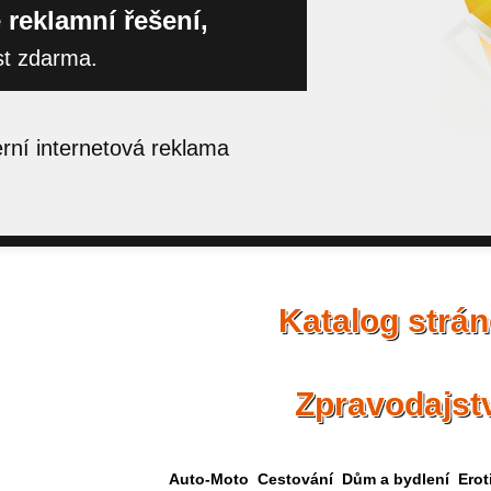
 reklamní řešení,
st zdarma.
ní internetová reklama
Katalog strá
Zpravodajst
Auto-Moto
Cestování
Dům a bydlení
Erot