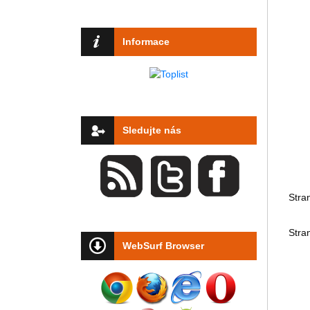
Informace
Sledujte nás
Stra
Stra
WebSurf Browser