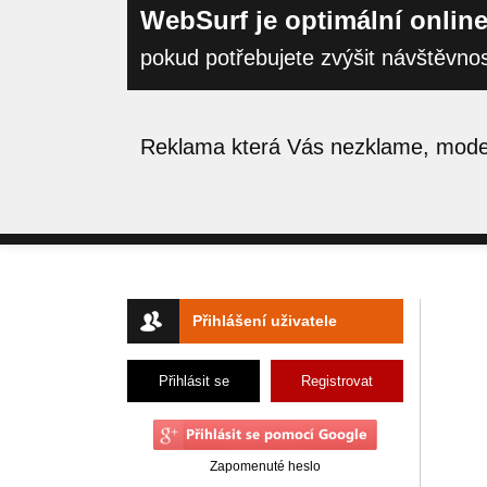
WebSurf je optimální online
pokud potřebujete zvýšit návštěvno
Reklama která Vás nezklame, moder
Přihlášení uživatele
Přihlásit se
Registrovat
Zapomenuté heslo