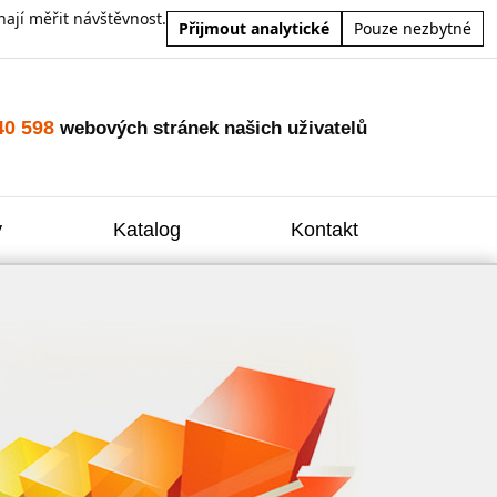
ají měřit návštěvnost.
Přijmout analytické
Pouze nezbytné
40 598
webových stránek našich uživatelů
y
Katalog
Kontakt
Zvýšení
Reklam