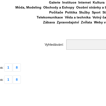
Galerie
Instituce
Internet
Kultura
Móda, Modeling
Obchody a Eshopy
Osobní stránky a 
Počítače
Politika
Služby
Sport
St
Telekomunikace
Věda a technika
Volný č
Zábava
Zpravodajství
Zvířata
Weby vš
Vyhledávání:
na:
1
8
na:
1
8