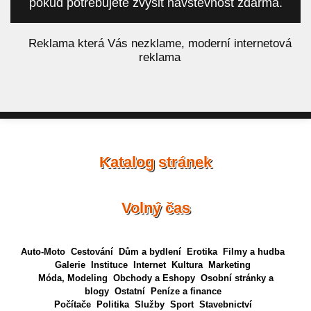
pokud potřebujete zvýšit návštěvnost zdarma.
á
Reklama která Vás nezklame, moderní internetová
reklama
Katalog stránek
Volný čas
Auto-Moto
Cestování
Dům a bydlení
Erotika
Filmy a hudba
Galerie
Instituce
Internet
Kultura
Marketing
Móda, Modeling
Obchody a Eshopy
Osobní stránky a
blogy
Ostatní
Peníze a finance
Počítače
Politika
Služby
Sport
Stavebnictví