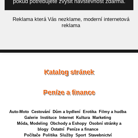
pokud potřebujete zvýšit návštěvnost zdarma.
á
Reklama která Vás nezklame, moderní internetová
reklama
Katalog stránek
Peníze a finance
Auto-Moto
Cestování
Dům a bydlení
Erotika
Filmy a hudba
Galerie
Instituce
Internet
Kultura
Marketing
Móda, Modeling
Obchody a Eshopy
Osobní stránky a
blogy
Ostatní
Peníze a finance
Počítače
Politika
Služby
Sport
Stavebnictví