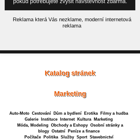
pokud potřebujete zvýšit návštěvnost zdarma.
á
Reklama která Vás nezklame, moderní internetová
reklama
Katalog stránek
Marketing
Auto-Moto
Cestování
Dům a bydlení
Erotika
Filmy a hudba
Galerie
Instituce
Internet
Kultura
Marketing
Móda, Modeling
Obchody a Eshopy
Osobní stránky a
blogy
Ostatní
Peníze a finance
Počítače
Politika
Služby
Sport
Stavebnictví