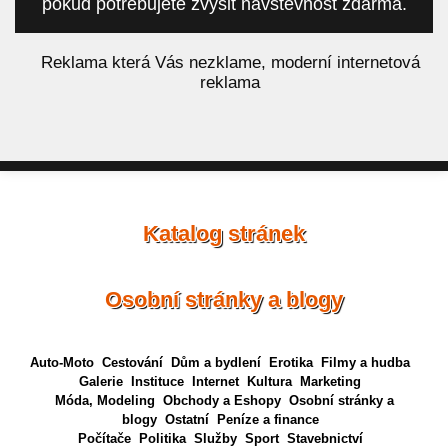
pokud potřebujete zvýšit návštěvnost zdarma.
á
Reklama která Vás nezklame, moderní internetová
reklama
Katalog stránek
Osobní stránky a blogy
Auto-Moto
Cestování
Dům a bydlení
Erotika
Filmy a hudba
Galerie
Instituce
Internet
Kultura
Marketing
Móda, Modeling
Obchody a Eshopy
Osobní stránky a
blogy
Ostatní
Peníze a finance
Počítače
Politika
Služby
Sport
Stavebnictví