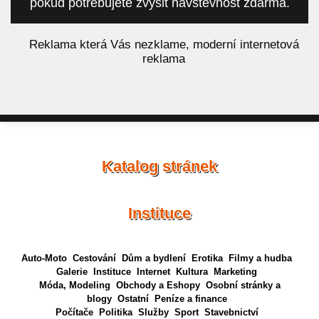
pokud potřebujete zvýšit návštěvnost zdarma.
á
Reklama která Vás nezklame, moderní internetová
reklama
Katalog stránek
Instituce
Auto-Moto
Cestování
Dům a bydlení
Erotika
Filmy a hudba
Galerie
Instituce
Internet
Kultura
Marketing
Móda, Modeling
Obchody a Eshopy
Osobní stránky a
blogy
Ostatní
Peníze a finance
Počítače
Politika
Služby
Sport
Stavebnictví