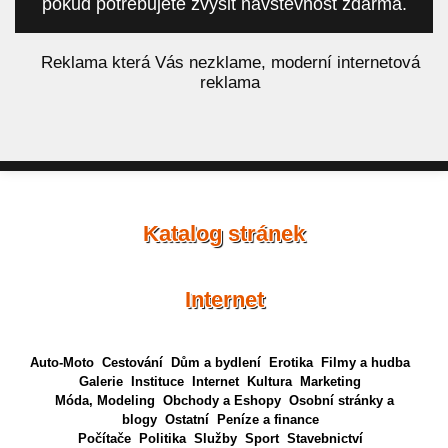
pokud potřebujete zvýšit návštěvnost zdarma.
á
Reklama která Vás nezklame, moderní internetová
reklama
Katalog stránek
Internet
Auto-Moto
Cestování
Dům a bydlení
Erotika
Filmy a hudba
Galerie
Instituce
Internet
Kultura
Marketing
Móda, Modeling
Obchody a Eshopy
Osobní stránky a
blogy
Ostatní
Peníze a finance
Počítače
Politika
Služby
Sport
Stavebnictví