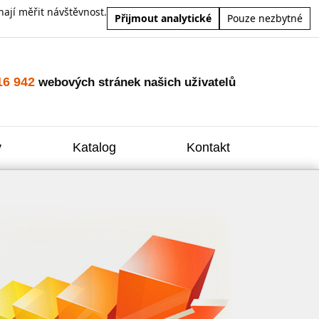
ají měřit návštěvnost.
Přijmout analytické
Pouze nezbytné
16 942
webových stránek našich uživatelů
y
Katalog
Kontakt
Zvýšení
Reklam