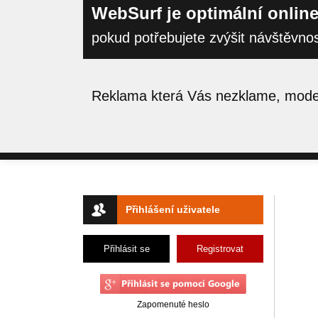
WebSurf je optimální online
pokud potřebujete zvýšit návštěvno
Reklama která Vás nezklame, moder
Přihlášení uživatele
Přihlásit se
Registrovat
Zapomenuté heslo