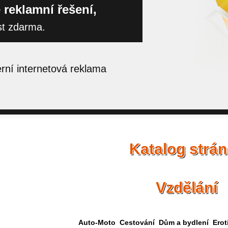
 reklamní řešení,
st zdarma.
ní internetová reklama
Katalog strá
Vzdělání
Auto-Moto
Cestování
Dům a bydlení
Erot