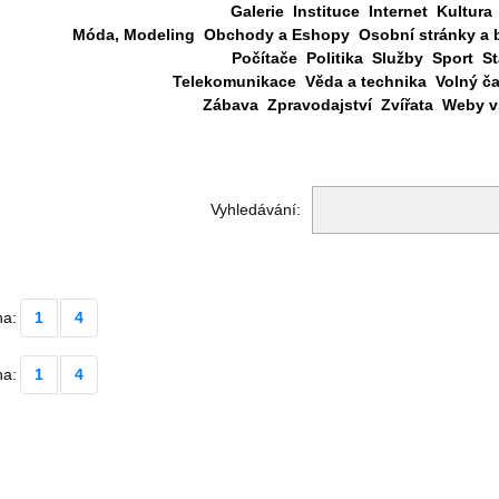
Galerie
Instituce
Internet
Kultura
Móda, Modeling
Obchody a Eshopy
Osobní stránky a 
Počítače
Politika
Služby
Sport
St
Telekomunikace
Věda a technika
Volný č
Zábava
Zpravodajství
Zvířata
Weby vš
Vyhledávání:
na:
1
4
na:
1
4