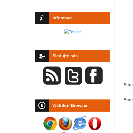
Informace
Sledujte nás
Stra
Stra
WebSurf Browser