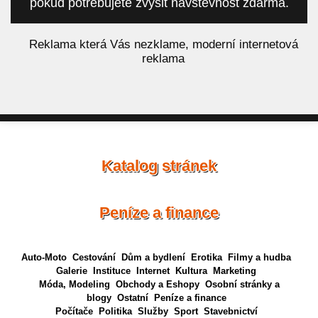
pokud potřebujete zvýšit návštěvnost zdarma.
á
Reklama která Vás nezklame, moderní internetová
reklama
Katalog stránek
Peníze a finance
Auto-Moto
Cestování
Dům a bydlení
Erotika
Filmy a hudba
Galerie
Instituce
Internet
Kultura
Marketing
Móda, Modeling
Obchody a Eshopy
Osobní stránky a
blogy
Ostatní
Peníze a finance
Počítače
Politika
Služby
Sport
Stavebnictví