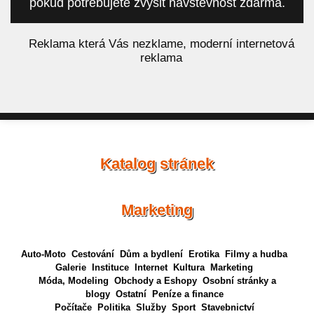
pokud potřebujete zvýšit návštěvnost zdarma.
á
Reklama která Vás nezklame, moderní internetová
reklama
Katalog stránek
Marketing
Auto-Moto
Cestování
Dům a bydlení
Erotika
Filmy a hudba
Galerie
Instituce
Internet
Kultura
Marketing
Móda, Modeling
Obchody a Eshopy
Osobní stránky a
blogy
Ostatní
Peníze a finance
Počítače
Politika
Služby
Sport
Stavebnictví