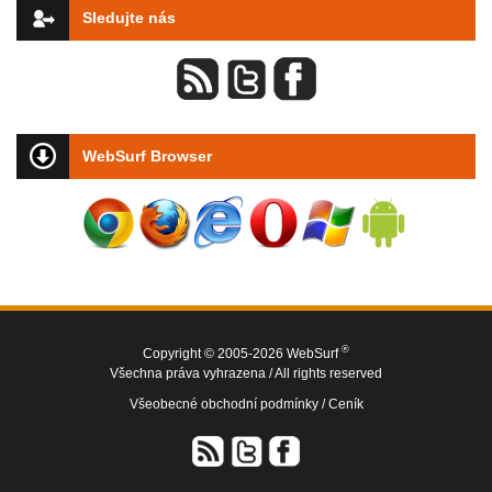
Sledujte nás
WebSurf Browser
®
Copyright © 2005-2026 WebSurf
Všechna práva vyhrazena / All rights reserved
Všeobecné obchodní podmínky /
Ceník