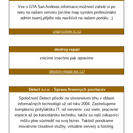
Vse o GTA San Andreas,informace,možnost zahrát si po
netu na našem serveru (on-line map systém,profesionální
admin team),přijďte nás navštívit na našem portálu. ;)
crazycrime.ic.cz
destroy-repair
znicime vsechno pak opravime
destroy-repair.wz.cz/
Detect s.r.o. - Sprava firemnych pocitacov
Spoločnosť Detect pôsobí na slovenskom trhu v oblasti
informačných technológií už od roku 2004. Zastrešujeme
komplexnú profylaktiku IT, od serverov, cez siete, pracovné
stanice až po kancelársku techniku, takže sa naši zákazníci
môžu plne sústrediť na svoj biznis. Taktiež ponúkame
inovatívne cloudové služby, virtuálne servery a hosting.