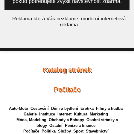
pokud potřebujete zvýšit návštěvnost zdarma.
á
Reklama která Vás nezklame, moderní internetová
reklama
Katalog stránek
Počítače
Auto-Moto
Cestování
Dům a bydlení
Erotika
Filmy a hudba
Galerie
Instituce
Internet
Kultura
Marketing
Móda, Modeling
Obchody a Eshopy
Osobní stránky a
blogy
Ostatní
Peníze a finance
Počítače
Politika
Služby
Sport
Stavebnictví