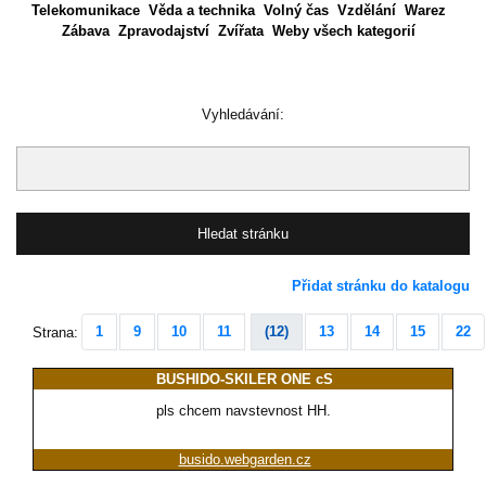
Telekomunikace
Věda a technika
Volný čas
Vzdělání
Warez
Zábava
Zpravodajství
Zvířata
Weby všech kategorií
Vyhledávání:
Přidat stránku do katalogu
1
9
10
11
(12)
13
14
15
22
Strana:
BUSHIDO-SKILER ONE cS
pls chcem navstevnost HH.
busido.webgarden.cz