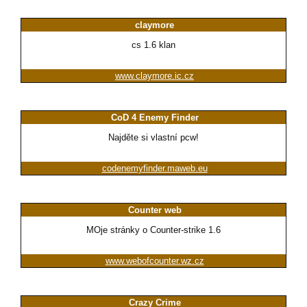
claymore
cs 1.6 klan
www.claymore.ic.cz
CoD 4 Enemy Finder
Najděte si vlastní pcw!
codenemyfinder.maweb.eu
Counter web
MOje stránky o Counter-strike 1.6
www.webofcounter.wz.cz
Crazy Crime