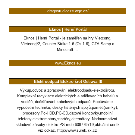
dragostudiocze.wgz.cz/
Eknos | Herní Portál
Eknos | Herní Portál - je zaměřen na hry Vietcong,
Vietcong*2, Counter Strike 1.6 (Cs 1.6), GTA:Samp a
Minecraft....
www.Eknos.eu
Elektroodpad-Elektro šrot Ostrava !!!
Výkup,odvoz a zpracování elektroodpadu-elektrošrotu.
Komplexní recyklace elektrických a sdělovacích kabelů a
vodičů, dočišťování kabelových odpadů. Poptáváme:
výpočetní techniku, desky tištěných spojů,paměti(ramky),
procesory,Pc-HDD,PC-CD,datové koncovky,mobilní
telefony,elektromotory,startéry,alternátory. Nadnormativní
skladové zásoby elektro.PS.mob.608779719,aktuální ceník
viz odkaz, http://www.zurek.7x.cz