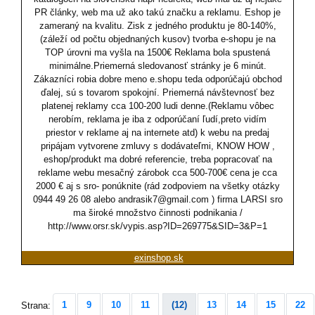
PR články, web ma už ako takú značku a reklamu. Eshop je
zameraný na kvalitu. Zisk z jedného produktu je 80-140%,
(záleží od počtu objednaných kusov) tvorba e-shopu je na
TOP úrovni ma vyšla na 1500€ Reklama bola spustená
minimálne.Priemerná sledovanosť stránky je 6 minút.
Zákazníci robia dobre meno e.shopu teda odporúčajú obchod
ďalej, sú s tovarom spokojní. Priemerná návštevnosť bez
platenej reklamy cca 100-200 ludi denne.(Reklamu vôbec
nerobím, reklama je iba z odporúčaní ľudí,preto vidím
priestor v reklame aj na internete atd) k webu na predaj
pripájam vytvorene zmluvy s dodávateľmi, KNOW HOW ,
eshop/produkt ma dobré referencie, treba popracovať na
reklame webu mesačný zárobok cca 500-700€ cena je cca
2000 € aj s sro- ponúknite (rád zodpoviem na všetky otázky
0944 49 26 08 alebo andrasik7@gmail.com ) firma LARSI sro
ma široké množstvo činnosti podnikania /
http://www.orsr.sk/vypis.asp?ID=269775&SID=3&P=1
exinshop.sk
1
9
10
11
(12)
13
14
15
22
Strana: