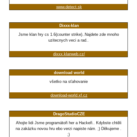
www.detect.sk
Dixxx-klan
Jsme klan hry cs 1.6(counter strike)..Najdete zde mnoho
uzitecnych veci a rad..
dixxx.klanweb.cz/
download world
všetko na sťahovanie
download-world.xf.cz
DragoStudioCZE
Ahojte lidi Jsme programátoři her a Hackeři.. Kdybste chtěli
na zakázku novou hru ebo verzi napiste nám. ;) Děkujeme .
;)