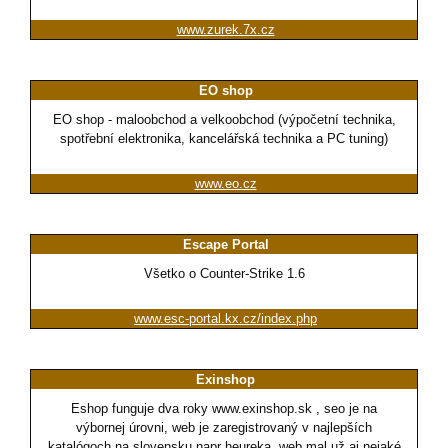
www.zurek.7x.cz
EO shop
EO shop - maloobchod a velkoobchod (výpočetní technika,
spotřební elektronika, kancelářská technika a PC tuning)
www.eo.cz
Escape Portal
Všetko o Counter-Strike 1.6
www.esc-portal.kx.cz/index.php
Exinshop
Eshop funguje dva roky www.exinshop.sk , seo je na
výbornej úrovni, web je zaregistrovaný v najlepších
katalógoch na slovensku napr heureka, web mal už aj nejaké