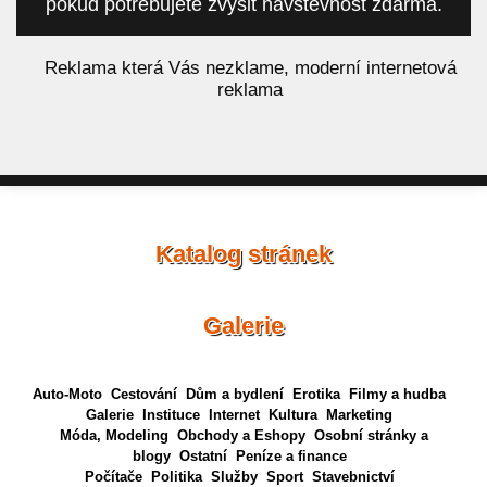
pokud potřebujete zvýšit návštěvnost zdarma.
á
Reklama která Vás nezklame, moderní internetová
reklama
Katalog stránek
Galerie
Auto-Moto
Cestování
Dům a bydlení
Erotika
Filmy a hudba
Galerie
Instituce
Internet
Kultura
Marketing
Móda, Modeling
Obchody a Eshopy
Osobní stránky a
blogy
Ostatní
Peníze a finance
Počítače
Politika
Služby
Sport
Stavebnictví