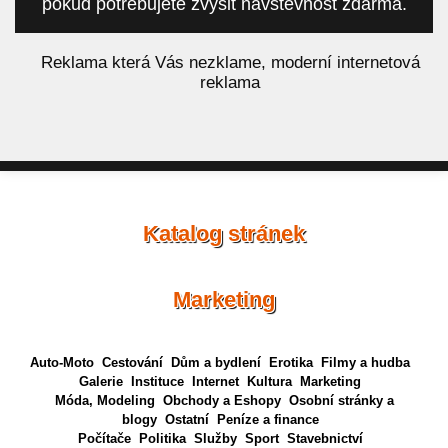
pokud potřebujete zvýšit návštěvnost zdarma.
á
Reklama která Vás nezklame, moderní internetová
reklama
Katalog stránek
Marketing
Auto-Moto
Cestování
Dům a bydlení
Erotika
Filmy a hudba
Galerie
Instituce
Internet
Kultura
Marketing
Móda, Modeling
Obchody a Eshopy
Osobní stránky a
blogy
Ostatní
Peníze a finance
Počítače
Politika
Služby
Sport
Stavebnictví