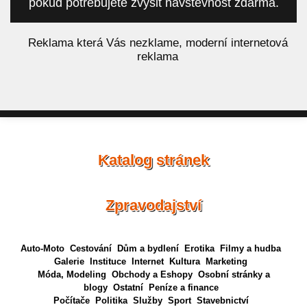
pokud potřebujete zvýšit návštěvnost zdarma.
á
Reklama která Vás nezklame, moderní internetová
reklama
Katalog stránek
Zpravodajství
Auto-Moto
Cestování
Dům a bydlení
Erotika
Filmy a hudba
Galerie
Instituce
Internet
Kultura
Marketing
Móda, Modeling
Obchody a Eshopy
Osobní stránky a
blogy
Ostatní
Peníze a finance
Počítače
Politika
Služby
Sport
Stavebnictví